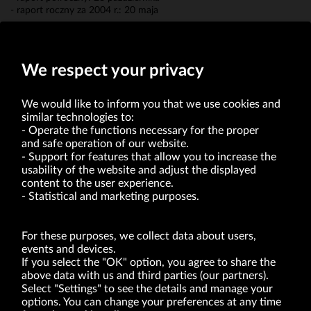
- raport roczny za 2004 r.: 20 maja
Mateusz Żmijewski
Członek Zarządu
We respect your privacy
We would like to inform you that we use cookies and
similar technologies to:
Operate the functions necessary for the proper
and safe operation of our website.
Support for features that allow you to increase the
usability of the website and adjust the displayed
VRG S.A. | 10 Pilotów Street | 31-462 Kraków
Tax Identification Number: 675-000-03-61
content to the user experience.
District Court for Kraków-Śródmieście in Kraków
Statistical and marketing purposes.
XI Economic Department of the National Court Register number 0000047082
Authorized share capital in the amount of PLN 49,122,108.00, fully paid-up.
VRG S.A. declares that it holds a status of the large entrepreneur within the meaning
of act of 8.03.2013 on combating excessive late payment in commercial transactions
For these purposes, we collect data about users,
(Journal of Laws of 2019, item 118 as amended).
events and devices.
If you select the "OK" option, you agree to share the
above data with us and third parties (our partners).
ABOUT US
Select "Settings" to see the details and manage your
options. You can change your preferences at any time
BRANDS