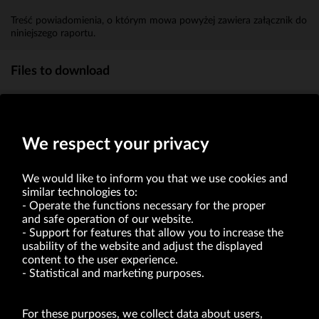
Treść powiadomienia, o którym mowa powyżej zawiera załącznik do
niniejszego raportu.
Files to download
Powiadomienie art. 19 MAR
(224.6kb)
We respect your privacy
We would like to inform you that we use cookies and
similar technologies to:
Operate the functions necessary for the proper
and safe operation of our website.
Support for features that allow you to increase the
usability of the website and adjust the displayed
VRG S.A. | 10 Pilotów Street | 31-462 Kraków
Tax Identification Number: 675-000-03-61
content to the user experience.
District Court for Kraków-Śródmieście in Kraków
Statistical and marketing purposes.
XI Economic Department of the National Court Register number 0000047082
Authorized share capital in the amount of PLN 49,122,108.00, fully paid-up.
VRG S.A. declares that it holds a status of the large entrepreneur within the meaning
of act of 8.03.2013 on combating excessive late payment in commercial transactions
For these purposes, we collect data about users,