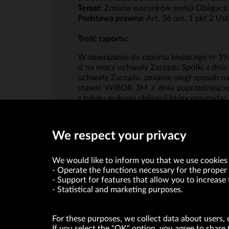
Temat:
Zmiana warunków emisji Obligacji
Podstawa prawna:
Art. 56 ust. 1 pkt 2 Us
Treść raportu:
W nawiązaniu do raportu bieżącego nr 19/2
iż na mocy uchwały Zarządu Spółki z dnia 1
uchwałą Zarządu, zmianie uległ sposób na
stawki WIBOR 3M z dnia poprzedzającego
z tytułu wykupu obligacji który przypada
We respect your privacy
We would like to inform you that we use cookies 
Operate the functions necessary for the proper 
Support for features that allow you to increase 
Statistical and marketing purposes.
For these purposes, we collect data about users, 
If you select the "OK" option, you agree to share 