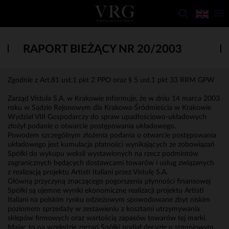
RAPORT BIEŻĄCY NR 20/2003
Zgodnie z Art.81 ust.1 pkt 2 PPO oraz § 5 ust.1 pkt 33 RRM GPW
Zarząd Vistula S.A. w Krakowie informuje, że w dniu 14 marca 2003
roku w Sądzie Rejonowym dla Krakowa-Śródmieścia w Krakowie
Wydział VIII Gospodarczy do spraw upadłościowo-układowych
złożył podanie o otwarcie postępowania układowego.
Powodem szczególnym złożenia podania o otwarcie postępowania
układowego jest kumulacja płatności wynikających ze zobowiązań
Spółki do wykupu weksli wystawionych na rzecz podmiotów
zagranicznych będących dostawcami towarów i usług związanych
z realizacją projektu Artisti Italiani przez Vistulę S.A.
Główną przyczyną znaczącego pogorszenia płynności finansowej
Spółki są ujemne wyniki ekonomiczne realizacji projektu Artisti
Italiani na polskim rynku odzieżowym spowodowane zbyt niskim
poziomem sprzedaży w zestawieniu z kosztami utrzymywania
sklepów firmowych oraz wartością zapasów towarów tej marki.
Mając to na względzie zarząd Spółki podjął decyzję o stopniowym