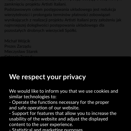
zamknięciu projektu Artisti Italiani.
Podstawowym celem postępowania układowego jest redukcja
wierzytelności i prolongata terminów płatności zobowiązań
wynikających z realizacji projektu Artisti Italiani przy założeniu jak
najmniejszej dolegliwości postępowania układowego dla
pozostałych drobnych wierzycieli Spółki.
Michał Wójcik
Prezes Zarządu
Mieczysław Starek
Członek Zarządu
Mateusz Żmijewski
Członek Zarządu
We respect your privacy
We would like to inform you that we use cookies and
similar technologies to:
Operate the functions necessary for the proper
and safe operation of our website.
Support for features that allow you to increase the
usability of the website and adjust the displayed
VRG S.A. | 10 Pilotów Street | 31-462 Kraków
Tax Identification Number: 675-000-03-61
content to the user experience.
District Court for Kraków-Śródmieście in Kraków
Statistical and marketing purposes.
XI Economic Department of the National Court Register number 0000047082