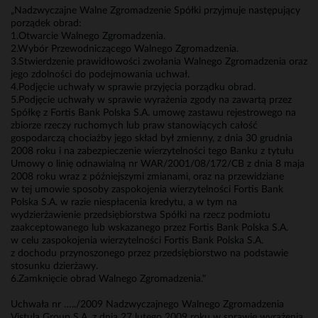
„Nadzwyczajne Walne Zgromadzenie Spółki przyjmuje następujący
porządek obrad:
1.Otwarcie Walnego Zgromadzenia.
2.Wybór Przewodniczącego Walnego Zgromadzenia.
3.Stwierdzenie prawidłowości zwołania Walnego Zgromadzenia oraz
jego zdolności do podejmowania uchwał.
4.Podjęcie uchwały w sprawie przyjęcia porządku obrad.
5.Podjęcie uchwały w sprawie wyrażenia zgody na zawartą przez
Spółkę z Fortis Bank Polska S.A. umowę zastawu rejestrowego na
zbiorze rzeczy ruchomych lub praw stanowiących całość
gospodarczą chociażby jego skład był zmienny, z dnia 30 grudnia
2008 roku i na zabezpieczenie wierzytelności tego Banku z tytułu
Umowy o linię odnawialną nr WAR/2001/08/172/CB z dnia 8 maja
2008 roku wraz z późniejszymi zmianami, oraz na przewidziane
w tej umowie sposoby zaspokojenia wierzytelności Fortis Bank
Polska S.A. w razie niespłacenia kredytu, a w tym na
wydzierżawienie przedsiębiorstwa Spółki na rzecz podmiotu
zaakceptowanego lub wskazanego przez Fortis Bank Polska S.A.
w celu zaspokojenia wierzytelności Fortis Bank Polska S.A.
z dochodu przynoszonego przez przedsiębiorstwo na podstawie
stosunku dzierżawy.
6.Zamknięcie obrad Walnego Zgromadzenia."
Uchwała nr …../2009 Nadzwyczajnego Walnego Zgromadzenia
Vistula Group S.A. z dnia 27 lutego 2009 roku w sprawie wyrażenia