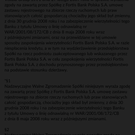
zgody na zawartą przez Spółkę z Fortis Bank Polska S.A. umowę
zastawu rejestrowego na zbiorze rzeczy ruchomych lub praw
stanowiących całość gospodarczą chociażby jego skład był zmienny,
z dnia 30 grudnia 2008 roku i na zabezpieczenie wierzytelności tego
Banku z tytułu Umowy o linię odnawialną nr
WAR/2001/08/172/CB z dnia 8 maja 2008 roku wraz
z późniejszymi zmianami, oraz na przewidziane w tej umowie
sposoby zaspokojenia wierzytelności Fortis Bank Polska S.A. w razie
niespłacenia kredytu, a w tym na wydzierżawienie przedsiębiorstwa
Spółki na rzecz podmiotu zaakceptowanego lub wskazanego przez
Fortis Bank Polska S.A. w celu zaspokojenia wierzytelności Fortis
Bank Polska S.A. z dochodu przynoszonego przez przedsiębiorstwo
na podstawie stosunku dzierżawy.
"§1
Nadzwyczajne Walne Zgromadzenie Spółki niniejszym wyraża zgodę
na zawartą przez Spółkę z Fortis Bank Polska S.A. umowę zastawu
rejestrowego na zbiorze rzeczy ruchomych lub praw stanowiących
całość gospodarczą, chociażby jego skład był zmienny, z dnia 30
grudnia 2008 roku i na zabezpieczenie wierzytelności tego Banku
z tytułu Umowy o linię odnawialną nr WAR/2001/08/172/CB
z dnia 8 maja 2008 roku wraz z późniejszymi zmianami.
§2