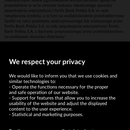
Nadzwyczajne Walne Zgromadzenie wyraża ponadto zgodę na
przewidziane w w/w umowie zastawu rejestrowego sposoby
zaspokojenia wierzytelności Fortis Bank Polska S.A. w razie
niespłacenia kredytu, a w tym na wydzierżawienie przedsiębiorstwa
Spółki na rzecz podmiotu zaakceptowanego lub wskazanego przez
Fortis Bank Polska S.A. w celu zaspokojenia wierzytelności Fortis
Bank Polska S.A. z dochodu przynoszonego przez przedsiębiorstwo
na podstawie stosunku dzierżawy.”
Erwin Bakalarz
Prokurent
We respect your privacy
We would like to inform you that we use cookies and
similar technologies to:
Operate the functions necessary for the proper
and safe operation of our website.
Support for features that allow you to increase the
usability of the website and adjust the displayed
VRG S.A. | 10 Pilotów Street | 31-462 Kraków
Tax Identification Number: 675-000-03-61
content to the user experience.
District Court for Kraków-Śródmieście in Kraków
Statistical and marketing purposes.
XI Economic Department of the National Court Register number 0000047082
Authorized share capital in the amount of PLN 49,122,108.00, fully paid-up.
VRG S.A. declares that it holds a status of the large entrepreneur within the meaning