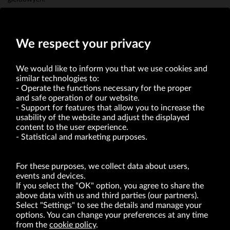
Jerzy Krawiec
Członek Zarządu
We respect your privacy
We would like to inform you that we use cookies and
similar technologies to:
Operate the functions necessary for the proper
and safe operation of our website.
Support for features that allow you to increase the
usability of the website and adjust the displayed
VRG S.A. | 10 Pilotów Street | 31-462 Kraków
Tax Identification Number: 675-000-03-61
content to the user experience.
District Court for Kraków-Śródmieście in Kraków
Statistical and marketing purposes.
XI Economic Department of the National Court Register number 0000047082
Authorized share capital in the amount of PLN 49,122,108.00, fully paid-up.
VRG S.A. declares that it holds a status of the large entrepreneur within the meaning
of act of 8.03.2013 on combating excessive late payment in commercial transactions
For these purposes, we collect data about users,
(Journal of Laws of 2019, item 118 as amended).
events and devices.
If you select the "OK" option, you agree to share the
above data with us and third parties (our partners).
ABOUT US
Select "Settings" to see the details and manage your
options. You can change your preferences at any time
BRANDS
from the
cookie policy
.