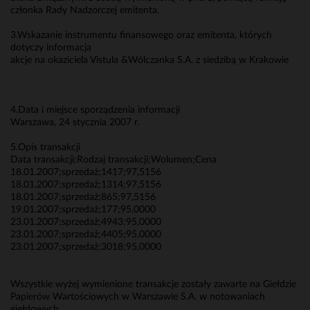
członka Rady Nadzorczej emitenta.
3.Wskazanie instrumentu finansowego oraz emitenta, których
dotyczy informacja
akcje na okaziciela Vistula &Wólczanka S.A. z siedzibą w Krakowie
4.Data i miejsce sporządzenia informacji
Warszawa, 24 stycznia 2007 r.
5.Opis transakcji
Data transakcji;Rodzaj transakcji;Wolumen;Cena
18.01.2007;sprzedaż;1417;97,5156
18.01.2007;sprzedaż;1314;97,5156
18.01.2007;sprzedaż;865;97,5156
19.01.2007;sprzedaż;177;95,0000
23.01.2007;sprzedaż;4943;95,0000
23.01.2007;sprzedaż;4405;95,0000
23.01.2007;sprzedaż;3018;95,0000
Wszystkie wyżej wymienione transakcje zostały zawarte na Giełdzie
Papierów Wartościowych w Warszawie S.A. w notowaniach
giełdowych.