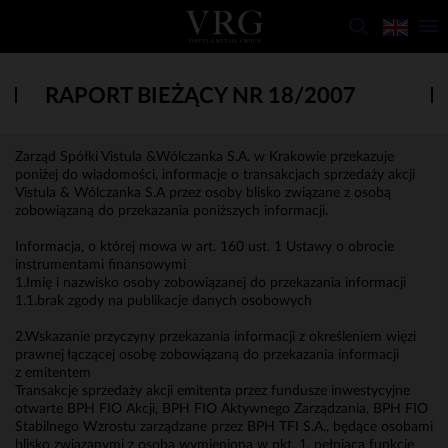
RAPORT BIEŻĄCY NR 18/2007
Zarząd Spółki Vistula &Wólczanka S.A. w Krakowie przekazuje
poniżej do wiadomości, informacje o transakcjach sprzedaży akcji
Vistula & Wólczanka S.A przez osoby blisko związane z osobą
zobowiązaną do przekazania poniższych informacji.
Informacja, o której mowa w art. 160 ust. 1 Ustawy o obrocie
instrumentami finansowymi
1.Imię i nazwisko osoby zobowiązanej do przekazania informacji
1.1.brak zgody na publikacje danych osobowych
2.Wskazanie przyczyny przekazania informacji z określeniem więzi
prawnej łączącej osobę zobowiązaną do przekazania informacji
z emitentem
Transakcje sprzedaży akcji emitenta przez fundusze inwestycyjne
otwarte BPH FIO Akcji, BPH FIO Aktywnego Zarządzania, BPH FIO
Stabilnego Wzrostu zarządzane przez BPH TFI S.A., będące osobami
blisko związanymi z osobą wymienioną w pkt. 1, pełniącą funkcję