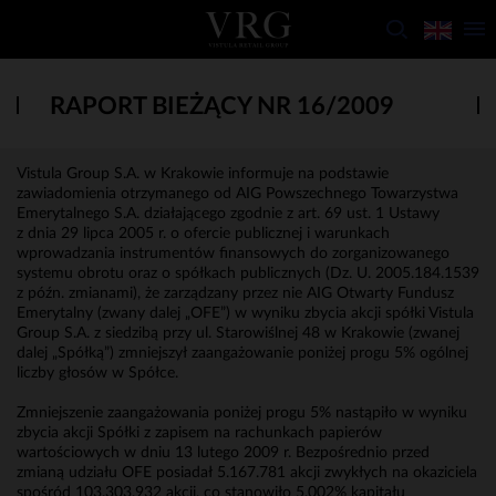
RAPORT BIEŻĄCY NR 16/2009
Vistula Group S.A. w Krakowie informuje na podstawie
zawiadomienia otrzymanego od AIG Powszechnego Towarzystwa
Emerytalnego S.A. działającego zgodnie z art. 69 ust. 1 Ustawy
z dnia 29 lipca 2005 r. o ofercie publicznej i warunkach
wprowadzania instrumentów finansowych do zorganizowanego
systemu obrotu oraz o spółkach publicznych (Dz. U. 2005.184.1539
z późn. zmianami), że zarządzany przez nie AIG Otwarty Fundusz
Emerytalny (zwany dalej „OFE”) w wyniku zbycia akcji spółki Vistula
Group S.A. z siedzibą przy ul. Starowiślnej 48 w Krakowie (zwanej
dalej „Spółką”) zmniejszył zaangażowanie poniżej progu 5% ogólnej
liczby głosów w Spółce.
Zmniejszenie zaangażowania poniżej progu 5% nastąpiło w wyniku
zbycia akcji Spółki z zapisem na rachunkach papierów
wartościowych w dniu 13 lutego 2009 r. Bezpośrednio przed
zmianą udziału OFE posiadał 5.167.781 akcji zwykłych na okaziciela
spośród 103.303.932 akcji, co stanowiło 5,002% kapitału