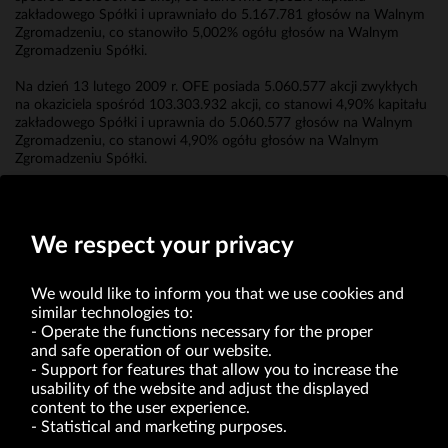
zakładowego Spółki i uprawniało do 5.167.781 głosów na Walnym
Zgromadzeniu, co stanowiło 5,002% ogółu głosów na Walnym
Zgromadzeniu Spółki.
Na dzień 13 lutego 2009 r. OFE posiada 5.060.577 akcji zwykłych
na okaziciela spośród 103.303.932 akcji, co stanowi 4,90% kapitału
zakładowego Spółki i uprawnia do 5.060.577 głosów na Walnym
Zgromadzeniu, co stanowi 4,90% ogółu głosów na Walnym
Zgromadzeniu Spółki.
Erwin Bakalarz
Prokurent
We respect your privacy
We would like to inform you that we use cookies and
similar technologies to:
Operate the functions necessary for the proper
and safe operation of our website.
Support for features that allow you to increase the
usability of the website and adjust the displayed
VRG S.A. | 10 Pilotów Street | 31-462 Kraków
Tax Identification Number: 675-000-03-61
content to the user experience.
District Court for Kraków-Śródmieście in Kraków
Statistical and marketing purposes.
XI Economic Department of the National Court Register number 0000047082
Authorized share capital in the amount of PLN 49,122,108.00, fully paid-up.