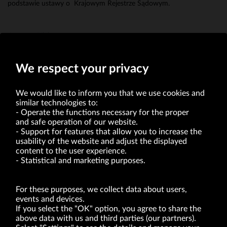
podstawie ustawy o Krajowym Rejestrze Sądowym.
Grzegorz Pilch
Prezes Zarządu
We respect your privacy
We would like to inform you that we use cookies and
similar technologies to:
Operate the functions necessary for the proper
and safe operation of our website.
Support for features that allow you to increase the
usability of the website and adjust the displayed
VRG S.A. | 10 Pilotów Street | 31-462 Kraków
Tax Identification Number: 675-000-03-61
content to the user experience.
District Court for Kraków-Śródmieście in Kraków
Statistical and marketing purposes.
XI Economic Department of the National Court Register number 0000047082
Authorized share capital in the amount of PLN 49,122,108.00, fully paid-up.
VRG S.A. declares that it holds a status of the large entrepreneur within the meaning
of act of 8.03.2013 on combating excessive late payment in commercial transactions
For these purposes, we collect data about users,
(Journal of Laws of 2019, item 118 as amended).
events and devices.
If you select the "OK" option, you agree to share the
above data with us and third parties (our partners).
ABOUT US