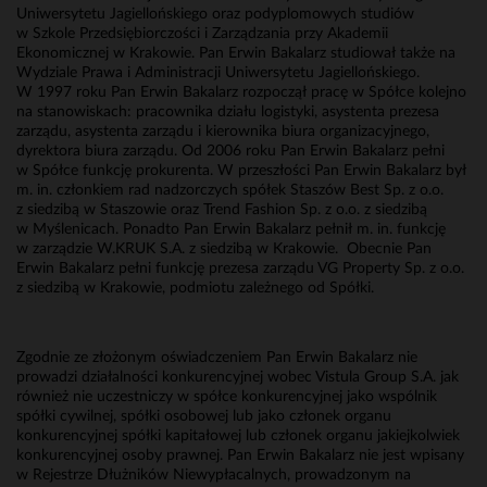
Uniwersytetu Jagiellońskiego oraz podyplomowych studiów
w Szkole Przedsiębiorczości i Zarządzania przy Akademii
Ekonomicznej w Krakowie. Pan Erwin Bakalarz studiował także na
Wydziale Prawa i Administracji Uniwersytetu Jagiellońskiego.
W 1997 roku Pan Erwin Bakalarz rozpoczął pracę w Spółce kolejno
na stanowiskach: pracownika działu logistyki, asystenta prezesa
zarządu, asystenta zarządu i kierownika biura organizacyjnego,
dyrektora biura zarządu. Od 2006 roku Pan Erwin Bakalarz pełni
w Spółce funkcję prokurenta. W przeszłości Pan Erwin Bakalarz był
m. in. członkiem rad nadzorczych spółek Staszów Best Sp. z o.o.
z siedzibą w Staszowie oraz Trend Fashion Sp. z o.o. z siedzibą
w Myślenicach. Ponadto Pan Erwin Bakalarz pełnił m. in. funkcję
w zarządzie W.KRUK S.A. z siedzibą w Krakowie. Obecnie Pan
Erwin Bakalarz pełni funkcję prezesa zarządu VG Property Sp. z o.o.
z siedzibą w Krakowie, podmiotu zależnego od Spółki.
Zgodnie ze złożonym oświadczeniem Pan Erwin Bakalarz nie
prowadzi działalności konkurencyjnej wobec Vistula Group S.A. jak
również nie uczestniczy w spółce konkurencyjnej jako wspólnik
spółki cywilnej, spółki osobowej lub jako członek organu
konkurencyjnej spółki kapitałowej lub członek organu jakiejkolwiek
konkurencyjnej osoby prawnej. Pan Erwin Bakalarz nie jest wpisany
w Rejestrze Dłużników Niewypłacalnych, prowadzonym na