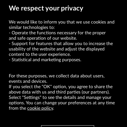
We respect your privacy
We would like to inform you that we use cookies and
similar technologies to:
Operate the functions necessary for the proper
and safe operation of our website.
Support for features that allow you to increase the
usability of the website and adjust the displayed
VRG S.A. | 10 Pilotów Street | 31-462 Kraków
Tax Identification Number: 675-000-03-61
content to the user experience.
District Court for Kraków-Śródmieście in Kraków
Statistical and marketing purposes.
XI Economic Department of the National Court Register number 0000047082
Authorized share capital in the amount of PLN 49,122,108.00, fully paid-up.
VRG S.A. declares that it holds a status of the large entrepreneur within the meaning
of act of 8.03.2013 on combating excessive late payment in commercial transactions
For these purposes, we collect data about users,
(Journal of Laws of 2019, item 118 as amended).
events and devices.
If you select the "OK" option, you agree to share the
above data with us and third parties (our partners).
ABOUT US
Select "Settings" to see the details and manage your
options. You can change your preferences at any time
BRANDS
from the
cookie policy
.
FOR INVESTORS
PRESS OFFICE