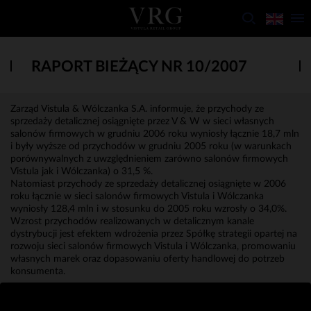
RAPORT BIEŻĄCY NR 10/2007
Zarząd Vistula & Wólczanka S.A. informuje, że przychody ze
sprzedaży detalicznej osiągnięte przez V & W w sieci własnych
salonów firmowych w grudniu 2006 roku wyniosły łącznie 18,7 mln
i były wyższe od przychodów w grudniu 2005 roku (w warunkach
porównywalnych z uwzględnieniem zarówno salonów firmowych
Vistula jak i Wólczanka) o 31,5 %.
Natomiast przychody ze sprzedaży detalicznej osiągnięte w 2006
roku łącznie w sieci salonów firmowych Vistula i Wólczanka
wyniosły 128,4 mln i w stosunku do 2005 roku wzrosły o 34,0%.
Wzrost przychodów realizowanych w detalicznym kanale
dystrybucji jest efektem wdrożenia przez Spółkę strategii opartej na
rozwoju sieci salonów firmowych Vistula i Wólczanka, promowaniu
własnych marek oraz dopasowaniu oferty handlowej do potrzeb
konsumenta.
Jerzy Krawiec
Członek Zarządu