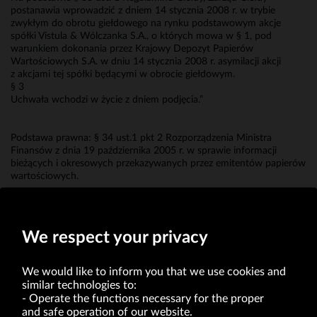
postanawia wprowadzić z dniem 14 stycznia 2008 r. w trybie
zwykłym do obrotu giełdowego na rynku podstawowym akcje
spółki Vistula & Wólczanka S.A., o których mowa w § 1, pod
warunkiem dokonania przez Krajowy Depozyt Papierów
Wartościowych S.A. w dniu 14 stycznia 2008 r. asymilacji akcji
z akcjami tej spółki będącymi w obrocie giełdowym.
§ 3
Uchwała wchodzi w życie z dniem podjęcia.”
Podstawa prawna: § 34 ust.1 pkt 2 Rozporządzenia Ministra
Finansów z dnia 19 października 2005 r. w sprawie informacji
bieżących i okresowych przekazywanych przez emitentów papierów
wartościowych.
Erwin Bakalarz
Prokurent
We respect your privacy
We would like to inform you that we use cookies and
similar technologies to:
Operate the functions necessary for the proper
and safe operation of our website.