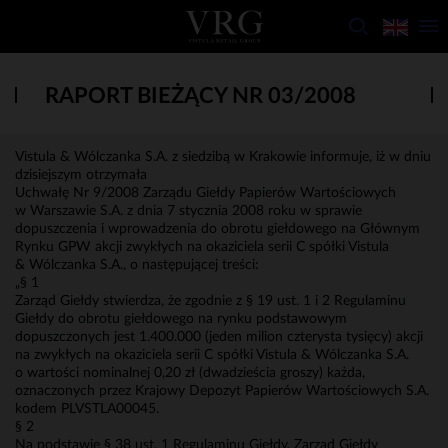
RAPORT BIEŻĄCY NR 03/2008
Vistula & Wólczanka S.A. z siedzibą w Krakowie informuje, iż w dniu
dzisiejszym otrzymała
Uchwałę Nr 9/2008 Zarządu Giełdy Papierów Wartościowych
w Warszawie S.A. z dnia 7 stycznia 2008 roku w sprawie
dopuszczenia i wprowadzenia do obrotu giełdowego na Głównym
Rynku GPW akcji zwykłych na okaziciela serii C spółki Vistula
& Wólczanka S.A., o następującej treści:
„§ 1
Zarząd Giełdy stwierdza, że zgodnie z § 19 ust. 1 i 2 Regulaminu
Giełdy do obrotu giełdowego na rynku podstawowym
dopuszczonych jest 1.400.000 (jeden milion czterysta tysięcy) akcji
na zwykłych na okaziciela serii C spółki Vistula & Wólczanka S.A.
o wartości nominalnej 0,20 zł (dwadzieścia groszy) każda,
oznaczonych przez Krajowy Depozyt Papierów Wartościowych S.A.
kodem PLVSTLA00045.
§ 2
Na podstawie § 38 ust. 1 Regulaminu Giełdy, Zarząd Giełdy