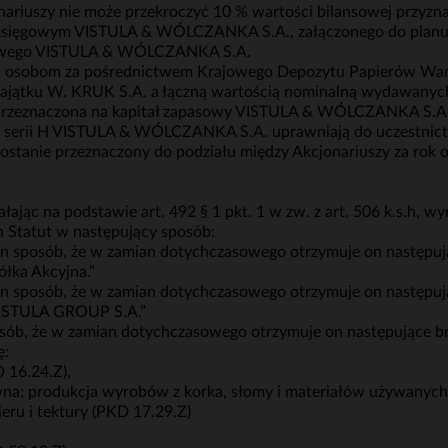
onariuszy nie może przekroczyć 10 % wartości bilansowej prz
e księgowym VISTULA & WÓLCZANKA S.A., załączonego do planu 
asowego VISTULA & WÓLCZANKA S.A.
 osobom za pośrednictwem Krajowego Depozytu Papierów War
ajątku W. KRUK S.A. a łączną wartością nominalną wydawanych w
rzeznaczona na kapitał zapasowy VISTULA & WÓLCZANKA S.A.
la serii H VISTULA & WÓLCZANKA S.A. uprawniają do uczest
zostanie przeznaczony do podziału między Akcjonariuszy za rok 
ając na podstawie art. 492 § 1 pkt. 1 w zw. z art. 506 k.s.h,
en Statut w następujący sposób:
 ten sposób, że w zamian dotychczasowego otrzymuje on następuj
łka Akcyjna.”
 ten sposób, że w zamian dotychczasowego otrzymuje on następuj
VISTULA GROUP S.A.”
posób, że w zamian dotychczasowego otrzymuje on następujące b
ę:
 16.24.Z),
na; produkcja wyrobów z korka, słomy i materiałów używanych 
eru i tektury (PKD 17.29.Z)