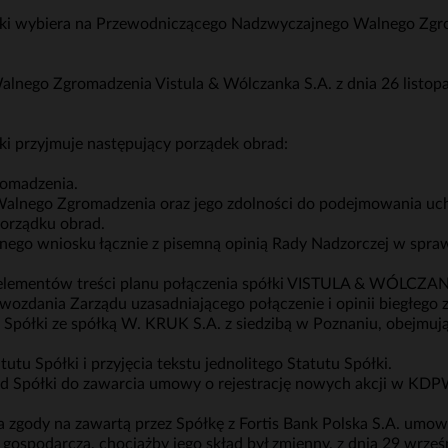
łki wybiera na Przewodniczącego Nadzwyczajnego Walnego Z
ego Zgromadzenia Vistula & Wólczanka S.A. z dnia 26 listopa
 przyjmuje następujący porządek obrad:
omadzenia.
Walnego Zgromadzenia oraz jego zdolności do podejmowania uc
porządku obrad.
mnego wniosku łącznie z pisemną opinią Rady Nadzorczej w spra
h elementów treści planu połączenia spółki VISTULA & WÓLCZAN
ozdania Zarządu uzasadniającego połączenie i opinii biegłego z
 Spółki ze spółką W. KRUK S.A. z siedzibą w Poznaniu, obejmują
tu Spółki i przyjęcia tekstu jednolitego Statutu Spółki.
d Spółki do zawarcia umowy o rejestrację nowych akcji w KDPW
 zgody na zawartą przez Spółkę z Fortis Bank Polska S.A. umow
ospodarczą, chociażby jego skład był zmienny, z dnia 29 wrześn