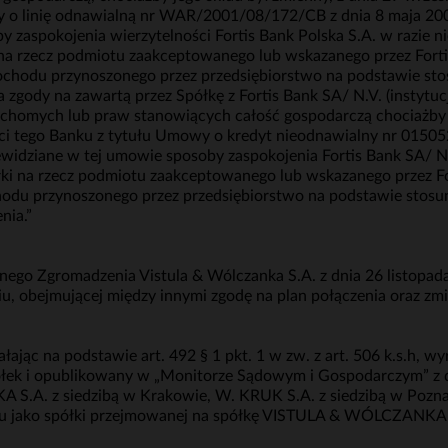
y o linię odnawialną nr WAR/2001/08/172/CB z dnia 8 maja 200
 zaspokojenia wierzytelności Fortis Bank Polska S.A. w razie n
na rzecz podmiotu zaakceptowanego lub wskazanego przez Fortis
 dochodu przynoszonego przez przedsiębiorstwo na podstawie st
 zgody na zawartą przez Spółkę z Fortis Bank SA/ N.V. (instytu
uchomych lub praw stanowiących całość gospodarczą chociażby j
ści tego Banku z tytułu Umowy o kredyt nieodnawialny nr 0150
ewidziane w tej umowie sposoby zaspokojenia Fortis Bank SA/ N.
ki na rzecz podmiotu zaakceptowanego lub wskazanego przez Fo
chodu przynoszonego przez przedsiębiorstwo na podstawie stosu
nia.”
ego Zgromadzenia Vistula & Wólczanka S.A. z dnia 26 listopad
u, obejmującej między innymi zgodę na plan połączenia oraz zmi
jąc na podstawie art. 492 § 1 pkt. 1 w zw. z art. 506 k.s.h, wy
ółek i opublikowany w „Monitorze Sądowym i Gospodarczym” z d
.A. z siedzibą w Krakowie, W. KRUK S.A. z siedzibą w Poznan
iu jako spółki przejmowanej na spółkę VISTULA & WÓLCZANKA S