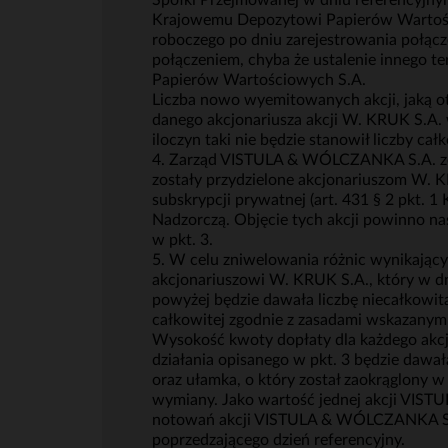
Spółki Przejmowanej w dniu referencyjny
Krajowemu Depozytowi Papierów Wartościo
roboczego po dniu zarejestrowania połą
połączeniem, chyba że ustalenie innego 
Papierów Wartościowych S.A.
Liczba nowo wyemitowanych akcji, jaką o
danego akcjonariusza akcji W. KRUK S.A. w
iloczyn taki nie będzie stanowił liczby całk
4. Zarząd VISTULA & WÓLCZANKA S.A. zos
zostały przydzielone akcjonariuszom W. 
subskrypcji prywatnej (art. 431 § 2 pkt. 
Nadzorczą. Objęcie tych akcji powinno na
w pkt. 3.
5. W celu zniwelowania różnic wynikają
akcjonariuszowi W. KRUK S.A., który w dn
powyżej będzie dawała liczbę niecałkowitą,
całkowitej zgodnie z zasadami wskazanymi
Wysokość kwoty dopłaty dla każdego akcjo
działania opisanego w pkt. 3 będzie dawa
oraz ułamka, o który został zaokrąglony w
wymiany. Jako wartość jednej akcji VISTU
notowań akcji VISTULA & WÓLCZANKA S.A
poprzedzającego dzień referencyjny.