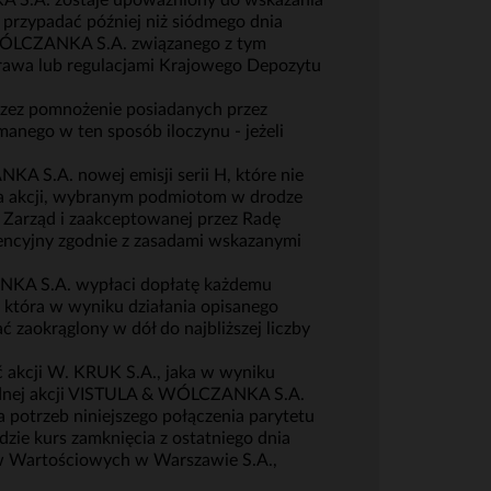
A S.A. zostaje upoważniony do wskazania
przypadać później niż siódmego dnia
 WÓLCZANKA S.A. związanego z tym
prawa lub regulacjami Krajowego Depozytu
rzez pomnożenie posiadanych przez
manego w ten sposób iloczynu - jeżeli
 S.A. nowej emisji serii H, które nie
ia akcji, wybranym podmiotom w drodze
ez Zarząd i zaakceptowanej przez Radę
rencyjny zgodnie z zasadami wskazanymi
ANKA S.A. wypłaci dopłatę każdemu
, która w wyniku działania opisanego
ć zaokrąglony w dół do najbliższej liczby
ć akcji W. KRUK S.A., jaka w wyniku
i jednej akcji VISTULA & WÓLCZANKA S.A.
a potrzeb niniejszego połączenia parytetu
ie kurs zamknięcia z ostatniego dnia
 Wartościowych w Warszawie S.A.,