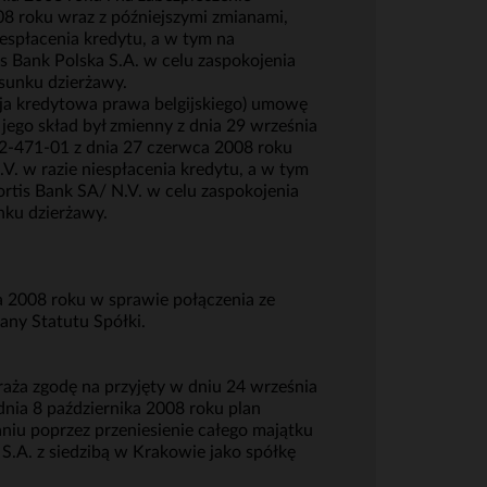
8 roku wraz z późniejszymi zmianami,
iespłacenia kredytu, a w tym na
 Bank Polska S.A. w celu zaspokojenia
osunku dzierżawy.
cja kredytowa prawa belgijskiego) umowę
ego skład był zmienny z dnia 29 września
52-471-01 z dnia 27 czerwca 2008 roku
V. w razie niespłacenia kredytu, a w tym
rtis Bank SA/ N.V. w celu zaspokojenia
nku dzierżawy.
a 2008 roku w sprawie połączenia ze
any Statutu Spółki.
raża zgodę na przyjęty w dniu 24 września
nia 8 października 2008 roku plan
iu poprzez przeniesienie całego majątku
.A. z siedzibą w Krakowie jako spółkę