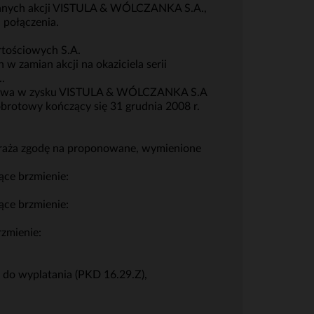
yznanych akcji VISTULA & WÓLCZANKA S.A.,
połączenia.
tościowych S.A.
 zamian akcji na okaziciela serii
.
nictwa w zysku VISTULA & WÓLCZANKA S.A
obrotowy kończący się 31 grudnia 2008 r.
 wyraża zgodę na proponowane, wymienione
ące brzmienie:
ące brzmienie:
rzmienie:
do wyplatania (PKD 16.29.Z),