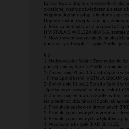
Łączna kwota dopłat dla wszystkich akcj
określonej według oświadczenia o stani
Wypłata dopłat nastąpi z kapitału zap
Dopłaty zostaną wypłacone uprawnionym
6. Różnica pomiędzy ustaloną wartością m
H VISTULA & WÓLCZANKA S.A. zostaje p
7. Nowo wyemitowane akcje na okazicie
począwszy od wypłat z zysku Spółki, jaki 
§ 3
1. Nadzwyczajne Walne Zgromadzenie dział
poniżej zmiany Statutu Spółki i zmienia t
1) Zmienia się §1 ust.1 Statutu Spółki w
„ Firma Spółki brzmi: VISTULA GROUP Spó
2) Zmienia się §1 ust.2 Statutu Spółki w
„Spółka może używać w obrocie skrótu: 
3) Zmienia się §6 Statutu Spółki w ten s
Na przedmiot działalności Spółki składa si
1. Produkcja opakowań drewnianych (PKD
2. Produkcja pozostałych wyrobów z drew
3. Produkcja pozostałych artykułów z papi
4. Wydawanie książek (PKD 58.11.Z),