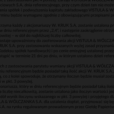
m, z zastrzeżeniem pkt 4 poniżej. Zarząd VISTULA & WÓLCZANK
wych S.A. dnia referencyjnego, przy czym dzień ten nie może 
czenia spółek i podwyższenia kapitału zakładowego VISTULA &
terminu będzie wymagane zgodnie z obowiązującymi przepisami 
trzyma każdy z akcjonariuszy W. KRUK S.A. zostanie ustalona p
 dniu referencyjnym przez „2,4", i następnie zaokrąglenie otrzy
owitej – w dół do najbliższej liczby całkowitej.
taje upoważniony do zaoferowania akcji VISTULA & WÓLCZANKA
KRUK S.A. przy zastosowaniu wskazanych wyżej zasad przyznan
1 Kodeksu spółek handlowych) i po cenie emisyjnej ustalonej prz
stąpić w terminie 21 dni po dniu, w którym ustalono dzień refe
cych z zastosowania parytetu wymiany akcji VISTULA & WÓLCZ
iu referencyjnym będzie posiadał taką ilość akcji W. KRUK S.A.
 co z kolei spowoduje, że otrzymany iloczyn będzie musiał zosta
 w pkt. 3 powyżej.
nariusza, który w dniu referencyjnym będzie posiadał taką iloś
ła liczbę niecałkowitą, zostanie ustalona jako iloczyn wartośc
 dół wynik iloczynu wskazanego w pkt. 3 powyżej i przyjętego dl
LA & WÓLCZANKA S.A. dla ustalenia dopłat, przyjmować się będz
. na rynku regulowanym prowadzonym przez Giełdę Papierów