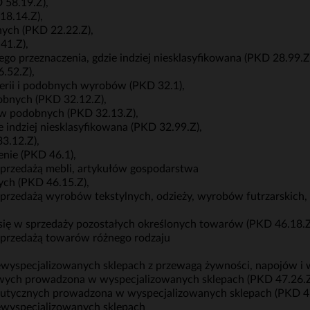
 58.19.Z),
18.14.Z),
ych (PKD 22.22.Z),
41.Z),
go przeznaczenia, gdzie indziej niesklasyfikowana (PKD 28.99.Z
.52.Z),
terii i podobnych wyrobów (PKD 32.1),
obnych (PKD 32.12.Z),
bów podobnych (PKD 32.13.Z),
 indziej niesklasyfikowana (PKD 32.99.Z),
3.12.Z),
enie (PKD 46.1),
sprzedażą mebli, artykułów gospodarstwa
ch (PKD 46.15.Z),
sprzedażą wyrobów tekstylnych, odzieży, wyrobów futrzarskich
 się w sprzedaży pozostałych określonych towarów (PKD 46.18.Z
 sprzedażą towarów różnego rodzaju
ewyspecjalizowanych sklepach z przewagą żywności, napojów i
owych prowadzona w wyspecjalizowanych sklepach (PKD 47.26.Z
eutycznych prowadzona w wyspecjalizowanych sklepach (PKD 47
ewyspecjalizowanych sklepach