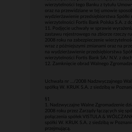
wierzytelności tego Banku z tytułu Umow
oraz na przewidziane w tej umowie sposoby
wydzierżawienie przedsiębiorstwa Spółki 
wierzytelności Fortis Bank Polska S.A. z
11. Podjęcie uchwały w sprawie wyrażenia
zastawu rejestrowego na zbiorze rzeczy r
2008 roku na zabezpieczenie wierzytelno
wraz z późniejszymi zmianami oraz na prz
na wydzierżawienie przedsiębiorstwa Spół
wierzytelności Fortis Bank SA/ N.V. z do
12. Zamknięcie obrad Walnego Zgromadze
Uchwała nr .../2008 Nadzwyczajnego Waln
spółką W. KRUK S.A. z siedzibą w Poznani
§1
1. Nadzwyczajne Walne Zgromadzenie działa
2008 roku przez Zarządy łączących się sp
połączenia spółek VISTULA & WÓLCZANKA S
spółki W. KRUK S.A. z siedzibą w Poznan
przejmującą.