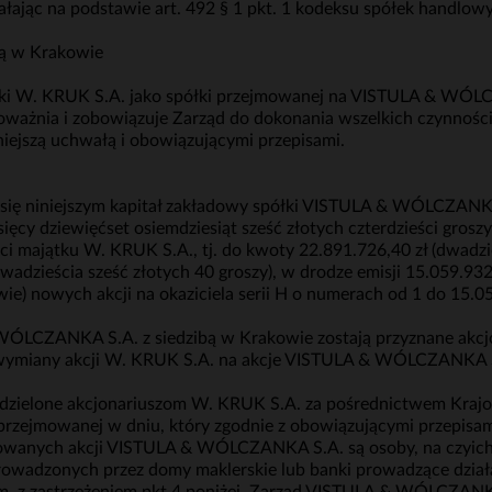
ając na podstawie art. 492 § 1 pkt. 1 kodeksu spółek handlowy
ą w Krakowie
ółki W. KRUK S.A. jako spółki przejmowanej na VISTULA & WÓLC
ważnia i zobowiązuje Zarząd do dokonania wszelkich czynnośc
niejszą uchwałą i obowiązującymi przepisami.
za się niniejszym kapitał zakładowy spółki VISTULA & WÓLCZANK
ysięcy dziewięćset osiemdziesiąt sześć złotych czterdzieści grosz
ści majątku W. KRUK S.A., tj. do kwoty 22.891.726,40 zł (dwadz
wadzieścia sześć złotych 40 groszy), w drodze emisji 15.059.932
wie) nowych akcji na okaziciela serii H o numerach od 1 do 15.0
LCZANKA S.A. z siedzibą w Krakowie zostają przyznane akcjo
wymiany akcji W. KRUK S.A. na akcje VISTULA & WÓLCZANKA S.A
ydzielone akcjonariuszom W. KRUK S.A. za pośrednictwem Kra
 przejmowanej w dniu, który zgodnie z obowiązującymi przepisam
anych akcji VISTULA & WÓLCZANKA S.A. są osoby, na czyich
rowadzonych przez domy maklerskie lub banki prowadzące działa