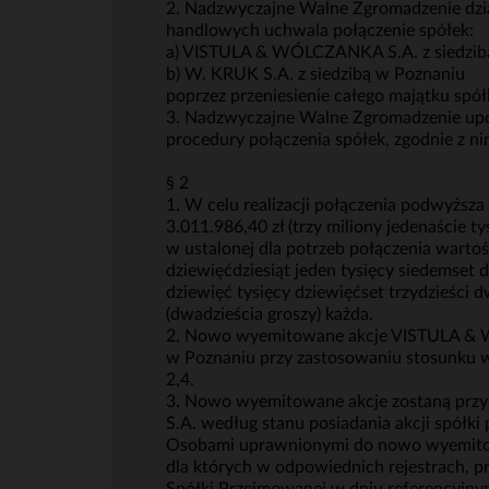
2. Nadzwyczajne Walne Zgromadzenie dział
handlowych uchwala połączenie spółek:
a) VISTULA & WÓLCZANKA S.A. z siedzib
b) W. KRUK S.A. z siedzibą w Poznaniu
poprzez przeniesienie całego majątku sp
3. Nadzwyczajne Walne Zgromadzenie upo
procedury połączenia spółek, zgodnie z ni
§ 2
1. W celu realizacji połączenia podwyżs
3.011.986,40 zł (trzy miliony jedenaście t
w ustalonej dla potrzeb połączenia warto
dziewięćdziesiąt jeden tysięcy siedemset d
dziewięć tysięcy dziewięćset trzydzieści d
(dwadzieścia groszy) każda.
2. Nowo wyemitowane akcje VISTULA & WÓ
w Poznaniu przy zastosowaniu stosunku 
2,4.
3. Nowo wyemitowane akcje zostaną prz
S.A. według stanu posiadania akcji spółki
Osobami uprawnionymi do nowo wyemitow
dla których w odpowiednich rejestrach, p