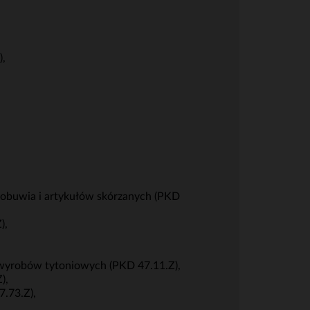
),
, obuwia i artykułów skórzanych (PKD
),
 wyrobów tytoniowych (PKD 47.11.Z),
),
.73.Z),