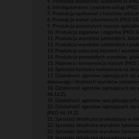
5. Pozostała działalność wydawnicza (PKD
6. Introligatorstwo i podobne usługi (PKD 
7. Produkcja opakowań z tworzyw sztuczn
8. Produkcja metali szlachetnych (PKD 24.
9. Produkcja pozostałych maszyn specjalne
10. Produkcja zegarków i zegarów (PKD 26
11. Produkcja wyrobów jubilerskich, biżu
12. Produkcja wyrobów jubilerskich i pod
13. Produkcja sztucznej biżuterii i wyro
14. Produkcja pozostałych wyrobów, gdzie
15. Naprawa i konserwacja maszyn (PKD 3
16. Sprzedaż hurtowa realizowana na zlec
17. Działalność agentów zajmujących się 
domowego i drobnych wyrobów metalowy
18. Działalność agentów zajmujących się 
46.16.Z),
19. Działalność agentów specjalizujących
20. Działalność agentów zajmujących się
(PKD 46.19.Z),
21. Sprzedaż detaliczna prowadzona w ni
22. Sprzedaż detaliczna wyrobów tytoni
23. Sprzedaż detaliczna wyrobów farmac
24. Sprzedaż detaliczna prowadzona w ni