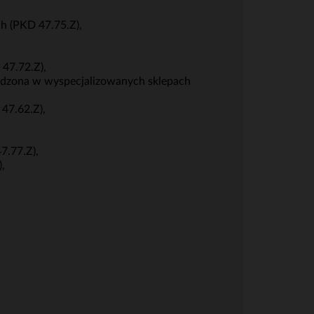
h (PKD 47.75.Z),
47.72.Z),
wadzona w wyspecjalizowanych sklepach
47.62.Z),
7.77.Z),
,