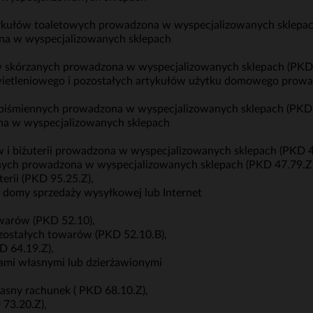
tykułów toaletowych prowadzona w wyspecjalizowanych sklepac
ona w wyspecjalizowanych sklepach
w skórzanych prowadzona w wyspecjalizowanych sklepach (PKD 
oświetleniowego i pozostałych artykułów użytku domowego pro
ów piśmiennych prowadzona w wyspecjalizowanych sklepach (PKD 
ona w wyspecjalizowanych sklepach
w i biżuterii prowadzona w wyspecjalizowanych sklepach (PKD 4
nych prowadzona w wyspecjalizowanych sklepach (PKD 47.79.Z)
erii (PKD 95.25.Z),
z domy sprzedaży wysyłkowej lub Internet
warów (PKD 52.10),
ostałych towarów (PKD 52.10.B),
D 64.19.Z),
ami własnymi lub dzierżawionymi
asny rachunek ( PKD 68.10.Z),
 73.20.Z),