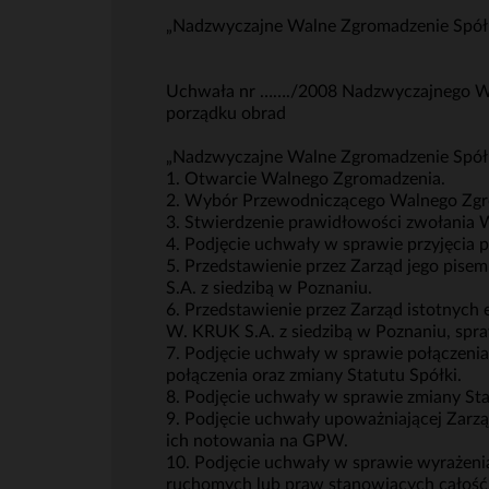
„Nadzwyczajne Walne Zgromadzenie Spó
Uchwała nr ……./2008 Nadzwyczajnego Waln
porządku obrad
„Nadzwyczajne Walne Zgromadzenie Spółki
1. Otwarcie Walnego Zgromadzenia.
2. Wybór Przewodniczącego Walnego Zgr
3. Stwierdzenie prawidłowości zwołania 
4. Podjęcie uchwały w sprawie przyjęcia 
5. Przedstawienie przez Zarząd jego pise
S.A. z siedzibą w Poznaniu.
6. Przedstawienie przez Zarząd istotnyc
W. KRUK S.A. z siedzibą w Poznaniu, spraw
7. Podjęcie uchwały w sprawie połączenia
połączenia oraz zmiany Statutu Spółki.
8. Podjęcie uchwały w sprawie zmiany Statu
9. Podjęcie uchwały upoważniającej Zarzą
ich notowania na GPW.
10. Podjęcie uchwały w sprawie wyrażenia
ruchomych lub praw stanowiących całość g