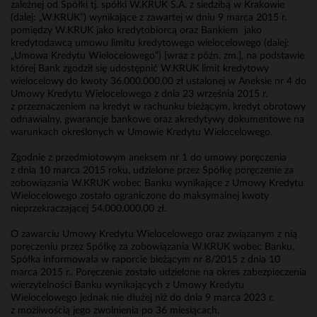
zależnej od Spółki tj. spółki W.KRUK S.A. z siedzibą w Krakowie
(dalej: „W.KRUK”) wynikające z zawartej w dniu 9 marca 2015 r.
pomiędzy W.KRUK jako kredytobiorcą oraz Bankiem jako
kredytodawcą umowu limitu kredytowego wielocelowego (dalej:
„Umowa Kredytu Wielocelowego”) [wraz z późn. zm.], na podstawie
której Bank zgodził się udostępnić W.KRUK limit kredytowy
wielocelowy do kwoty 36.000.000,00 zł ustalonej w Aneksie nr 4 do
Umowy Kredytu Wielocelowego z dnia 23 września 2015 r.
z przeznaczeniem na kredyt w rachunku bieżącym, kredyt obrotowy
odnawialny, gwarancje bankowe oraz akredytywy dokumentowe na
warunkach określonych w Umowie Kredytu Wielocelowego.
Zgodnie z przedmiotowym aneksem nr 1 do umowy poręczenia
z dnia 10 marca 2015 roku, udzielone przez Spółkę poręczenie za
zobowiązania W.KRUK wobec Banku wynikające z Umowy Kredytu
Wielocelowego zostało ograniczone do maksymalnej kwoty
nieprzekraczającej 54.000.000,00 zł.
O zawarciu Umowy Kredytu Wielocelowego oraz związanym z nią
poręczeniu przez Spółkę za zobowiązania W.KRUK wobec Banku,
Spółka informowała w raporcie bieżącym nr 8/2015 z dnia 10
marca 2015 r.. Poręczenie zostało udzielone na okres zabezpieczenia
wierzytelności Banku wynikających z Umowy Kredytu
Wielocelowego jednak nie dłużej niż do dnia 9 marca 2023 r.
z możliwością jego zwolnienia po 36 miesiącach.