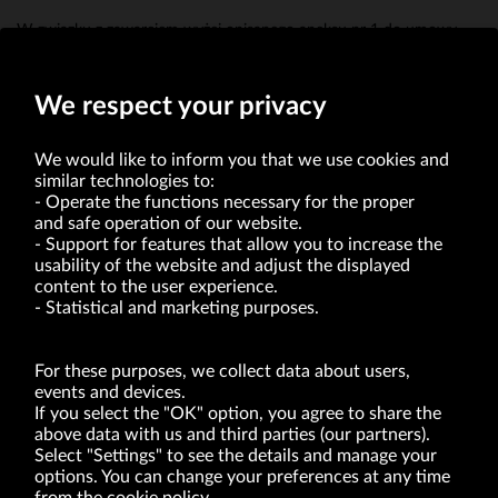
W związku z zawarciem wyżej opisanego aneksu nr 1 do umowy
poręczenia z dnia 10 marca 2015 r., wartość udzielonego w niej
poręczenia przekroczyła wartość 10% kapitałów własnych Spółki.
We respect your privacy
We would like to inform you that we use cookies and
similar technologies to:
Operate the functions necessary for the proper
and safe operation of our website.
Support for features that allow you to increase the
usability of the website and adjust the displayed
VRG S.A. | 10 Pilotów Street | 31-462 Kraków
Tax Identification Number: 675-000-03-61
content to the user experience.
District Court for Kraków-Śródmieście in Kraków
Statistical and marketing purposes.
XI Economic Department of the National Court Register number 0000047082
Authorized share capital in the amount of PLN 49,122,108.00, fully paid-up.
VRG S.A. declares that it holds a status of the large entrepreneur within the meaning
of act of 8.03.2013 on combating excessive late payment in commercial transactions
For these purposes, we collect data about users,
(Journal of Laws of 2019, item 118 as amended).
events and devices.
If you select the "OK" option, you agree to share the
above data with us and third parties (our partners).
ABOUT US
Select "Settings" to see the details and manage your
options. You can change your preferences at any time
BRANDS