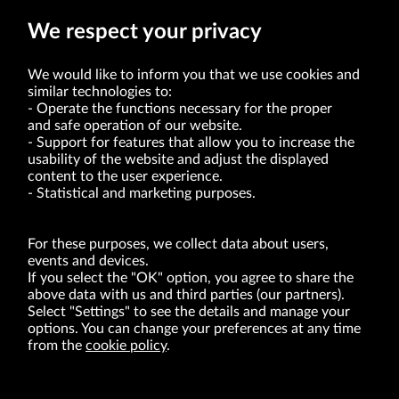
Prokurent
We respect your privacy
We would like to inform you that we use cookies and
similar technologies to:
Operate the functions necessary for the proper
and safe operation of our website.
Support for features that allow you to increase the
usability of the website and adjust the displayed
VRG S.A. | 10 Pilotów Street | 31-462 Kraków
Tax Identification Number: 675-000-03-61
content to the user experience.
District Court for Kraków-Śródmieście in Kraków
Statistical and marketing purposes.
XI Economic Department of the National Court Register number 0000047082
Authorized share capital in the amount of PLN 49,122,108.00, fully paid-up.
VRG S.A. declares that it holds a status of the large entrepreneur within the meaning
of act of 8.03.2013 on combating excessive late payment in commercial transactions
For these purposes, we collect data about users,
(Journal of Laws of 2019, item 118 as amended).
events and devices.
If you select the "OK" option, you agree to share the
above data with us and third parties (our partners).
ABOUT US
Select "Settings" to see the details and manage your
options. You can change your preferences at any time
BRANDS
from the
cookie policy
.
FOR INVESTORS
PRESS OFFICE