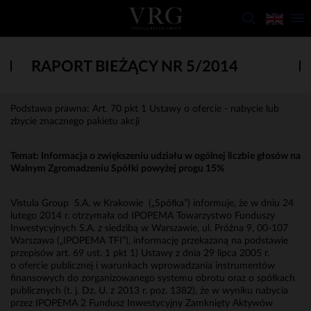
RAPORT BIEŻĄCY NR 5/2014
Podstawa prawna: Art. 70 pkt 1 Ustawy o ofercie - nabycie lub
zbycie znacznego pakietu akcji
Temat: Informacja o zwiększeniu udziału w ogólnej liczbie głosów na
Walnym Zgromadzeniu Spółki powyżej progu 15%
Vistula Group S.A. w Krakowie („Spółka”) informuje, że w dniu 24
lutego 2014 r. otrzymała od IPOPEMA Towarzystwo Funduszy
Inwestycyjnych S.A. z siedzibą w Warszawie, ul. Próżna 9, 00-107
Warszawa („IPOPEMA TFI”), informację przekazaną na podstawie
przepisów art. 69 ust. 1 pkt 1) Ustawy z dnia 29 lipca 2005 r.
o ofercie publicznej i warunkach wprowadzania instrumentów
finansowych do zorganizowanego systemu obrotu oraz o spółkach
publicznych (t. j. Dz. U. z 2013 r. poz. 1382), że w wyniku nabycia
przez IPOPEMA 2 Fundusz Inwestycyjny Zamknięty Aktywów