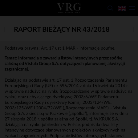
RAPORT BIEŻĄCY NR 43/2018
Podstawa prawna: Art. 17 ust 1 MAR - informacje poufne.
Temat: Informacja o zawarciu listów intencyjnych przez spółkę
zależną od Vistula Group S.A. dotyczących planowanej akwizycji
zagranicznej.
Działając na podstawie art. 17 ust. 1 Rozporządzenia Parlamentu
Europejskiego i Rady (UE) nr 596/2014 z dnia 16 kwietnia 2014 r.
w sprawie nadużyć na rynku (rozporządzenie w sprawie nadużyć na
rynku) oraz uchylającego dyrektywę 2003/6/WE Parlamentu
Europejskiego i Rady i dyrektywy Komisji 2003/124/WE,
2003/125/WE i 2004/72/WE („Rozporządzenie MAR”) – Vistula
Group S.A. z siedzibą w Krakowie („Spółka”), informuje, że w dniu
27 sierpnia 2018 r. spółka zależna od Spółki, tj. W.KRUK S.A.
działająca na rynku jubilerskim w Polsce, podpisała dwa listy
intencyjne dotyczące planowanych projektów akwizycyjnych na
rynkach zagranicznych. Podpisanie listów intencyjnych stanowi