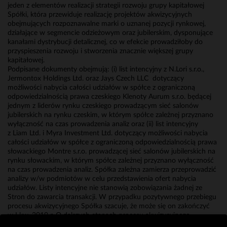
jeden z elementów realizacji strategii rozwoju grupy kapitałowej
Spółki, która przewiduje realizację projektów akwizycyjnych
obejmujących rozpoznawalne marki o uznanej pozycji rynkowej,
działające w segmencie odzieżowym oraz jubilerskim, dysponujące
kanałami dystrybucji detalicznej, co w efekcie prowadziłoby do
przyspieszenia rozwoju i stworzenia znacznie większej grupy
kapitałowej.
Podpisane dokumenty obejmują: (i) list intencyjny z N.Lori s.r.o.,
Jermontox Holdings Ltd. oraz Jays Czech LLC dotyczący
możliwości nabycia całości udziałów w spółce z ograniczoną
odpowiedzialnością prawa czeskiego Klenoty Aurum s.r.o. będącej
jednym z liderów rynku czeskiego prowadzącym sieć salonów
jubilerskich na rynku czeskim, w którym spółce zależnej przyznano
wyłączność na czas prowadzenia analiz oraz (ii) list intencyjny
z Liam Ltd. i Myra Investment Ltd. dotyczący możliwości nabycia
całości udziałów w spółce z ograniczoną odpowiedzialnością prawa
słowackiego Montre s.r.o. prowadzącej sieć salonów jubilerskich na
rynku słowackim, w którym spółce zależnej przyznano wyłączność
na czas prowadzenia analiz. Spółka zależna zamierza przeprowadzić
analizy w/w podmiotów w celu przedstawienia ofert nabycia
udziałów. Listy intencyjne nie stanowią zobowiązania żadnej ze
Stron do zawarcia transakcji. W przypadku pozytywnego przebiegu
procesu akwizycyjnego Spółka szacuje, że może się on zakończyć
w I kw. 2019 r. O dalszych etapach procesu akwizycyjnego
kwalifikowanych jako informacje poufne w rozumieniu art. 17 ust.