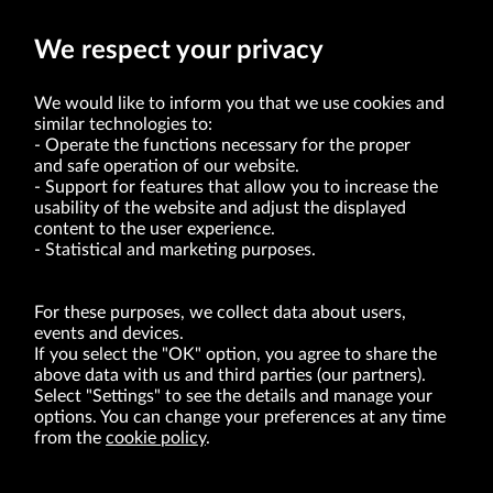
1 MAR, Spółka będzie informować odrębnymi raportami.
We respect your privacy
We would like to inform you that we use cookies and
similar technologies to:
Operate the functions necessary for the proper
and safe operation of our website.
Support for features that allow you to increase the
usability of the website and adjust the displayed
VRG S.A. | 10 Pilotów Street | 31-462 Kraków
Tax Identification Number: 675-000-03-61
content to the user experience.
District Court for Kraków-Śródmieście in Kraków
Statistical and marketing purposes.
XI Economic Department of the National Court Register number 0000047082
Authorized share capital in the amount of PLN 49,122,108.00, fully paid-up.
VRG S.A. declares that it holds a status of the large entrepreneur within the meaning
of act of 8.03.2013 on combating excessive late payment in commercial transactions
For these purposes, we collect data about users,
(Journal of Laws of 2019, item 118 as amended).
events and devices.
If you select the "OK" option, you agree to share the
above data with us and third parties (our partners).
ABOUT US
Select "Settings" to see the details and manage your
options. You can change your preferences at any time
BRANDS
from the
cookie policy
.
FOR INVESTORS
PRESS OFFICE