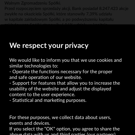
Walnym Zgromadzeniu Spółki.
Przed rozpoczęciem sprzedaży akcji, Bank posiadał 8.247.423 akcje
zwykłe na okaziciela Spółki, które stanowiły 7,39% udziału
w kapitale zakładowym Spółki, a po podwyższeniu kapitału
zakładowego Spółki stanowiły 6,16% udziału w kapitale
zakładowym Spółki.
Podmioty zależne Banku nie posiadają akcji Spółki.
We respect your privacy
We would like to inform you that we use cookies and
similar technologies to:
Operate the functions necessary for the proper
and safe operation of our website.
Support for features that allow you to increase the
usability of the website and adjust the displayed
VRG S.A. | 10 Pilotów Street | 31-462 Kraków
Tax Identification Number: 675-000-03-61
content to the user experience.
District Court for Kraków-Śródmieście in Kraków
Statistical and marketing purposes.
XI Economic Department of the National Court Register number 0000047082
Authorized share capital in the amount of PLN 49,122,108.00, fully paid-up.
VRG S.A. declares that it holds a status of the large entrepreneur within the meaning
of act of 8.03.2013 on combating excessive late payment in commercial transactions
For these purposes, we collect data about users,
(Journal of Laws of 2019, item 118 as amended).
events and devices.
If you select the "OK" option, you agree to share the
above data with us and third parties (our partners).