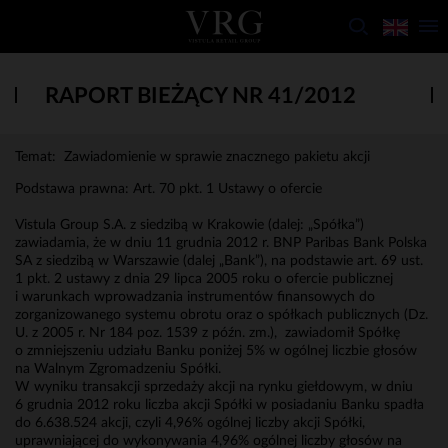
RAPORT BIEŻĄCY NR 41/2012
Temat: Zawiadomienie w sprawie znacznego pakietu akcji
Podstawa prawna: Art. 70 pkt. 1 Ustawy o ofercie
Vistula Group S.A. z siedzibą w Krakowie (dalej: „Spółka”)
zawiadamia, że w dniu 11 grudnia 2012 r. BNP Paribas Bank Polska
SA z siedzibą w Warszawie (dalej „Bank”), na podstawie art. 69 ust.
1 pkt. 2 ustawy z dnia 29 lipca 2005 roku o ofercie publicznej
i warunkach wprowadzania instrumentów finansowych do
zorganizowanego systemu obrotu oraz o spółkach publicznych (Dz.
U. z 2005 r. Nr 184 poz. 1539 z późn. zm.), zawiadomił Spółkę
o zmniejszeniu udziału Banku poniżej 5% w ogólnej liczbie głosów
na Walnym Zgromadzeniu Spółki.
W wyniku transakcji sprzedaży akcji na rynku giełdowym, w dniu
6 grudnia 2012 roku liczba akcji Spółki w posiadaniu Banku spadła
do 6.638.524 akcji, czyli 4,96% ogólnej liczby akcji Spółki,
uprawniającej do wykonywania 4,96% ogólnej liczby głosów na