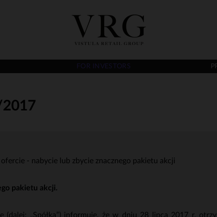
FOR INVESTORS
P
/2017
fercie - nabycie lub zbycie znacznego pakietu akcji
o pakietu akcji.
e (dalej: „Spółka”) informuje, że w dniu 28 lipca 2017 r. o