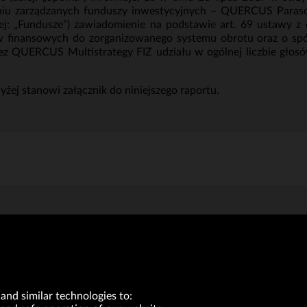
ieniu zarządzanych funduszy inwestycyjnych – QUERCUS Para
: „Fundusze”) zawiadomienie na podstawie art. 69 ustawy z dn
 finansowych do zorganizowanego systemu obrotu oraz o spół
zez QUERCUS Multistrategy FIZ udziału w ogólnej liczbie głos
ej stanowi załącznik do niniejszego raportu.
(168kb)
and similar technologies to: