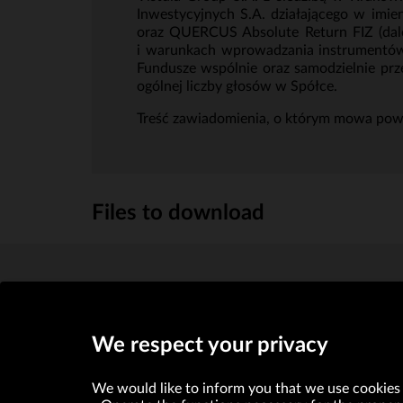
Inwestycyjnych S.A. działającego w im
oraz QUERCUS Absolute Return FIZ (dalej
i warunkach wprowadzania instrumentów
Fundusze wspólnie oraz samodzielnie pr
ogólnej liczby głosów w Spółce.
Treść zawiadomienia, o którym mowa powyż
Files to download
Zawiadomienie w sprawie znacznego pakietu akcji
We respect your privacy
We would like to inform you that we use cookies 