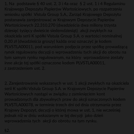
1. Na podstawie § 40 ust. 2, 3 i 4a oraz § 2 ust. 1 i 4 Regulaminu
Krajowego Depozytu Papierów Wartościowych, po rozpatrzeniu
wniosku spółki Vistula Group S.A., Zarząd Krajowego Depozytu
postanawia zarejestrować w Krajowym Depozycie Papierów
Wartościowych 22.310.270 (dwadzieścia dwa miliony trzysta
dziesięć tysięcy dwieście siedemdziesiąt) akcji zwykłych na
okaziciela serii K spółki Vistula Group S.A. o wartości nominalnej
0,20 zł (dwadzieścia groszy) każda oraz oznaczyć je kodem
PLVSTLA00011, pod warunkiem podjęcia przez spółkę prowadzącą
rynek regulowany decyzji o wprowadzeniu tych akcji do obrotu na
tym samym rynku regulowanym, na który wprowadzone zostały
inne akcje tej spółki oznaczone kodem PLVSTLA00011,
z zastrzeżeniem ust. 2.
2. Zarejestrowanie wskazanych w ust. 1 akcji zwykłych na okaziciela
serii K spółki Vistula Group S.A. w Krajowym Depozycie Papierów
Wartościowych nastąpi w związku z zamknięciem kont
prowadzonych dla zbywalnych praw do akcji oznaczonych kodem
PLVSTLA00078, w terminie trzech dni od dnia otrzymania przez
Krajowy Depozyt, decyzji o której mowa w ust. 1, nie wcześniej
jednak niż w dniu wskazanym w tej decyzji jako dzień
wprowadzenia tych akcji do obrotu na tym rynku.
§2.