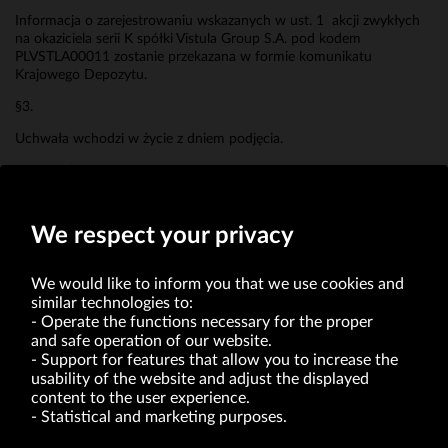
Informacja o zarejestrowaniu wskazanych w ust. 1 akcji zwykłych
na okaziciela serii K spółki Vistula Group S.A. pod kodem
PLVSTLA00011 zostanie przekazana w formie komunikatu
Krajowego Depozytu.
§3.
Uchwała wchodzi w życie z dniem podjęcia.
Erwin Bakalarz
Prokurent
We respect your privacy
We would like to inform you that we use cookies and
similar technologies to:
Operate the functions necessary for the proper
and safe operation of our website.
Support for features that allow you to increase the
usability of the website and adjust the displayed
VRG S.A. | 10 Pilotów Street | 31-462 Kraków
Tax Identification Number: 675-000-03-61
content to the user experience.
District Court for Kraków-Śródmieście in Kraków
Statistical and marketing purposes.
XI Economic Department of the National Court Register number 0000047082
Authorized share capital in the amount of PLN 49,122,108.00, fully paid-up.