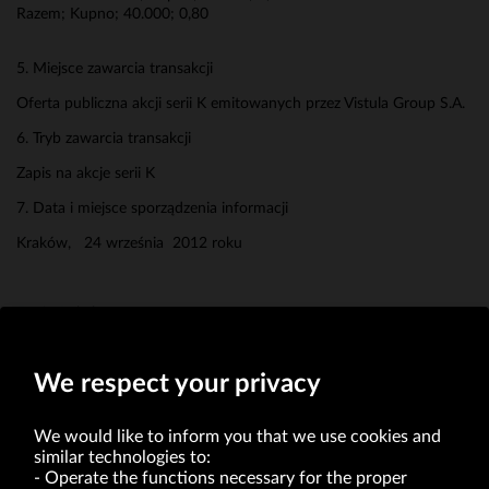
Razem; Kupno; 40.000; 0,80
5. Miejsce zawarcia transakcji
Oferta publiczna akcji serii K emitowanych przez Vistula Group S.A.
6. Tryb zawarcia transakcji
Zapis na akcje serii K
7. Data i miejsce sporządzenia informacji
Kraków, 24 września 2012 roku
Erwin Bakalarz
Prokurent
We respect your privacy
We would like to inform you that we use cookies and
similar technologies to:
Operate the functions necessary for the proper