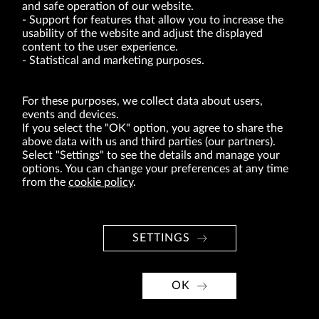
and safe operation of our website.
Support for features that allow you to increase the
usability of the website and adjust the displayed
VRG S.A. | 10 Pilotów Street | 31-462 Kraków
Tax Identification Number: 675-000-03-61
content to the user experience.
District Court for Kraków-Śródmieście in Kraków
Statistical and marketing purposes.
XI Economic Department of the National Court Register number 0000047082
Authorized share capital in the amount of PLN 49,122,108.00, fully paid-up.
VRG S.A. declares that it holds a status of the large entrepreneur within the meaning
of act of 8.03.2013 on combating excessive late payment in commercial transactions
For these purposes, we collect data about users,
(Journal of Laws of 2019, item 118 as amended).
events and devices.
If you select the "OK" option, you agree to share the
above data with us and third parties (our partners).
ABOUT US
Select "Settings" to see the details and manage your
options. You can change your preferences at any time
BRANDS
from the
cookie policy
.
FOR INVESTORS
PRESS OFFICE
SETTINGS
CAREER
© Copyright 2026. VRG S.A. All rights reserved.
OK
VRG S.A. design
implementation