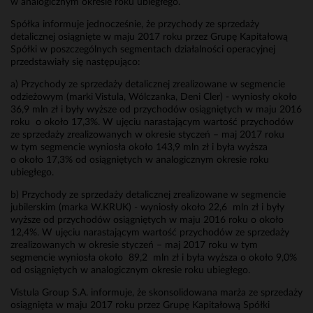
w analogicznym okresie roku ubiegłego.
Spółka informuje jednocześnie, że przychody ze sprzedaży
detalicznej osiągnięte w maju 2017 roku przez Grupę Kapitałową
Spółki w poszczególnych segmentach działalności operacyjnej
przedstawiały się następująco:
a) Przychody ze sprzedaży detalicznej zrealizowane w segmencie
odzieżowym (marki Vistula, Wólczanka, Deni Cler) - wyniosły około
36,9 mln zł i były wyższe od przychodów osiągniętych w maju 2016
roku o około 17,3%. W ujęciu narastającym wartość przychodów
ze sprzedaży zrealizowanych w okresie styczeń – maj 2017 roku
w tym segmencie wyniosła około 143,9 mln zł i była wyższa
o około 17,3% od osiągniętych w analogicznym okresie roku
ubiegłego.
b) Przychody ze sprzedaży detalicznej zrealizowane w segmencie
jubilerskim (marka W.KRUK) - wyniosły około 22,6 mln zł i były
wyższe od przychodów osiągniętych w maju 2016 roku o około
12,4%. W ujęciu narastającym wartość przychodów ze sprzedaży
zrealizowanych w okresie styczeń – maj 2017 roku w tym
segmencie wyniosła około 89,2 mln zł i była wyższa o około 9,0%
od osiągniętych w analogicznym okresie roku ubiegłego.
Vistula Group S.A. informuje, że skonsolidowana marża ze sprzedaży
osiągnięta w maju 2017 roku przez Grupę Kapitałową Spółki