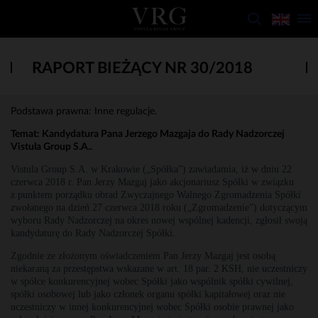
RAPORT BIEŻĄCY NR 30/2018
Podstawa prawna: Inne regulacje.
Temat: Kandydatura Pana Jerzego Mazgaja do Rady Nadzorczej
Vistula Group S.A.
.
Vistula Group S.A. w Krakowie („Spółka”) zawiadamia, iż w dniu 22
czerwca 2018 r. Pan Jerzy Mazgaj jako akcjonariusz Spółki w związku
z punktem porządku obrad Zwyczajnego Walnego Zgromadzenia Spółki
zwołanego na dzień 27 czerwca 2018 roku („Zgromadzenie”) dotyczącym
wyboru Rady Nadzorczej na okres nowej wspólnej kadencji, zgłosił swoją
kandydaturę do Rady Nadzorczej Spółki.
Zgodnie ze złożonym oświadczeniem Pan Jerzy Mazgaj jest osobą
niekaraną za przestępstwa wskazane w art. 18 par. 2 KSH, nie uczestniczy
w spółce konkurencyjnej wobec Spółki jako wspólnik spółki cywilnej,
spółki osobowej lub jako członek organu spółki kapitałowej oraz nie
uczestniczy w innej konkurencyjnej wobec Spółki osobie prawnej jako