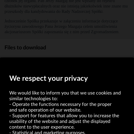
członek jej organu. Pan Jerzy Mazgaj nie jest wpisany do rejestru
dłużników niewypłacalnych oraz nie istnieją jakiekolwiek inne znane mu
przeszkody dla kandydowania do Rady Nadzorczej Spółki.
Jednocześnie Spółka przekazuje w załączeniu informacje dotyczące
życiorysu zawodowego Pana Jerzego Mazgaja celem umożliwienia
akcjonariuszom Spółki zapoznania się z nim przed Zgromadzeniem.
Files to download
Jerzy Mazgaj - CV
(276.9kb)
We respect your privacy
We would like to inform you that we use cookies and
similar technologies to:
Operate the functions necessary for the proper
and safe operation of our website.
Support for features that allow you to increase the
usability of the website and adjust the displayed
VRG S.A. | 10 Pilotów Street | 31-462 Kraków
Tax Identification Number: 675-000-03-61
content to the user experience.
District Court for Kraków-Śródmieście in Kraków
Statistical and marketing purposes.
XI Economic Department of the National Court Register number 0000047082