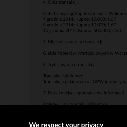
4. Opis transakcji:
Data transakcji;Kupno/sprzedaż; Wolumen;
9 grudnia 2014; Kupno; 10.000; 1,67
9 grudnia 2014; Kupno; 10.000; 1,67
10 grudnia 2014; Kupno; 500.000; 2,20
5. Miejsce zawarcia transakcji
Giełda Papierów Wartościowych w Warsz
6. Tryb zawarcia transakcji
Transakcje giełdowe
Transakcje pakietowe na GPW (dotyczy nab
7. Data i miejsce sporządzenia informacji
Kraków, 11 grudnia 2014 roku
We respect your privacy