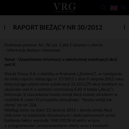
RAPORT BIEŻĄCY NR 30/2012
Podstawa prawna: Art. 56 ust. 1 pkt 2 Ustawy o ofercie
- informacje bieżące i okresowe
Temat - Uzupełnienie informacji o zakończonej subskrypcji akcji
serii K
Vistula Group S.A. z siedzibą w Krakowie („Emitent”), w nawiązaniu
do treści raportu bieżącego nr 27/2012 z dnia 9 sierpnia 2012 roku,
dotyczącego zakończenia subskrypcji 22.310.270 akcji zwykłych na
okaziciela serii K o wartości nominalnej 0,20 zł każda („Akcje”)
informuje, iż szacunkowe koszty emisji Akcji zostały określone w
rozdziale 8 części IV prospektu emisyjnego "Koszty emisji lub
oferty” na str. 226.
Według stanu na dzień 23 sierpnia 2012 r. koszty emisji Akcji
obliczone na podstawie otrzymanych i zaakceptowanych przez
Emitenta faktur wyniosły: 248.120,38 zł netto, w tym:
a. przygotowanie i przeprowadzenie oferty wraz z kosztami