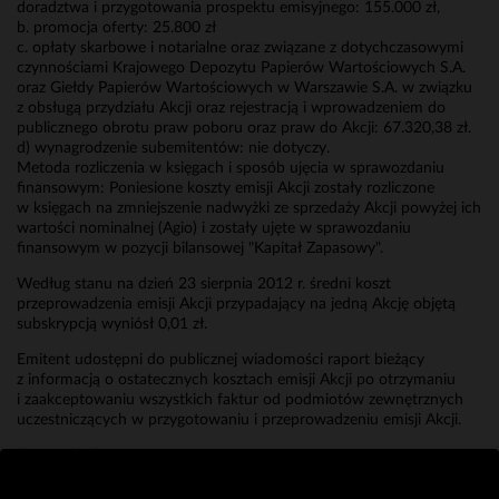
doradztwa i przygotowania prospektu emisyjnego: 155.000 zł,
b. promocja oferty: 25.800 zł
c. opłaty skarbowe i notarialne oraz związane z dotychczasowymi
czynnościami Krajowego Depozytu Papierów Wartościowych S.A.
oraz Giełdy Papierów Wartościowych w Warszawie S.A. w związku
z obsługą przydziału Akcji oraz rejestracją i wprowadzeniem do
publicznego obrotu praw poboru oraz praw do Akcji: 67.320,38 zł.
d) wynagrodzenie subemitentów: nie dotyczy.
Metoda rozliczenia w księgach i sposób ujęcia w sprawozdaniu
finansowym: Poniesione koszty emisji Akcji zostały rozliczone
w księgach na zmniejszenie nadwyżki ze sprzedaży Akcji powyżej ich
wartości nominalnej (Agio) i zostały ujęte w sprawozdaniu
finansowym w pozycji bilansowej "Kapitał Zapasowy".
Według stanu na dzień 23 sierpnia 2012 r. średni koszt
przeprowadzenia emisji Akcji przypadający na jedną Akcję objętą
subskrypcją wyniósł 0,01 zł.
Emitent udostępni do publicznej wiadomości raport bieżący
z informacją o ostatecznych kosztach emisji Akcji po otrzymaniu
i zaakceptowaniu wszystkich faktur od podmiotów zewnętrznych
uczestniczących w przygotowaniu i przeprowadzeniu emisji Akcji.
Erwin Bakalarz
Prokurent