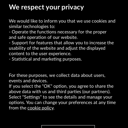
We respect your privacy
We would like to inform you that we use cookies and
similar technologies to:
Operate the functions necessary for the proper
and safe operation of our website.
Support for features that allow you to increase the
usability of the website and adjust the displayed
VRG S.A. | 10 Pilotów Street | 31-462 Kraków
Tax Identification Number: 675-000-03-61
content to the user experience.
District Court for Kraków-Śródmieście in Kraków
Statistical and marketing purposes.
XI Economic Department of the National Court Register number 0000047082
Authorized share capital in the amount of PLN 49,122,108.00, fully paid-up.
VRG S.A. declares that it holds a status of the large entrepreneur within the meaning
of act of 8.03.2013 on combating excessive late payment in commercial transactions
For these purposes, we collect data about users,
(Journal of Laws of 2019, item 118 as amended).
events and devices.
If you select the "OK" option, you agree to share the
above data with us and third parties (our partners).
ABOUT US
Select "Settings" to see the details and manage your
options. You can change your preferences at any time
BRANDS
from the
cookie policy
.
FOR INVESTORS
PRESS OFFICE