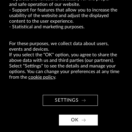
and safe operation of our website.
Support for features that allow you to increase the
usability of the website and adjust the displayed
VRG S.A. | 10 Pilotów Street | 31-462 Kraków
Tax Identification Number: 675-000-03-61
content to the user experience.
District Court for Kraków-Śródmieście in Kraków
Statistical and marketing purposes.
XI Economic Department of the National Court Register number 0000047082
Authorized share capital in the amount of PLN 49,122,108.00, fully paid-up.
VRG S.A. declares that it holds a status of the large entrepreneur within the meaning
of act of 8.03.2013 on combating excessive late payment in commercial transactions
For these purposes, we collect data about users,
(Journal of Laws of 2019, item 118 as amended).
events and devices.
If you select the "OK" option, you agree to share the
above data with us and third parties (our partners).
ABOUT US
Select "Settings" to see the details and manage your
options. You can change your preferences at any time
BRANDS
from the
cookie policy
.
FOR INVESTORS
PRESS OFFICE
SETTINGS
CAREER
© Copyright 2026. VRG S.A. All rights reserved.
OK
VRG S.A. design
implementation