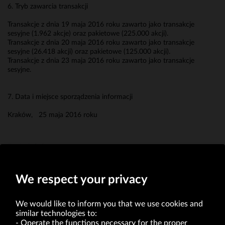
6. Tryb zawarcia transakcji
Transakcje z dnia 19 maja 2016 roku zawarto jako transakcje
sesyjne (1.962 akcje) oraz pakietowe (225.000 akcji).
Transakcje z dnia 20 maja 2016 roku zawarto jako transakcje
sesyjne (26.418 akcji) oraz pakietowe (125.000 akcji).
Transakcje z dnia 23 maja 2016 roku zawarto jako transakcje
sesyjne.
7. Data i miejsce sporządzenia informacji
Kraków, 25 maja 2016 roku
Erwin Bakalarz
Członek Zarządu
We respect your privacy
We would like to inform you that we use cookies and
similar technologies to:
Operate the functions necessary for the proper