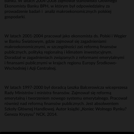
banku. W latach 2004-2008 zajmował stanowisko Głównego
Ekonomisty Banku BPH, w którym był odpowiedzialny za
prowadzenie badań i analiz makroekonomicznych polskiej
gospodarki.
W latach 2001-2004 pracował jako ekonomista ds. Polski i Węgier
w Banku Światowym, gdzie zajmował się zagadnieniami
makroekonomicznymi, w szczególności zaś reformą finansów
publicznych, polityką regionalną i klimatem inwestycyjnym.
Doradzał w zagadnieniach związanych z reformami emerytalnymi
i finansami publicznymi w krajach regionu Europy Środkowo-
Wschodniej i Azji Centralnej.
W latach 1997-2000 był doradcą Leszka Balcerowicza wiceprezesa
Rady Ministrów i ministra finansów. Zajmował się reformą
emerytalną i tworzeniem nowego systemu emerytalnego. Pracował
również nad reformą finansów publicznych. Jest absolwentem
Szkoły Głównej Handlowej. Autor książki „Koniec Wolnego Rynku?
Geneza Kryzysu” NCK, 2014.
Erwin Bakalarz