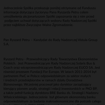
Jednocześnie Spółka przekazuje poniżej otrzymane od Funduszu
informacje dotyczące życiorysu Pana Ryszarda Petru celem
umożliwienia akcjonariuszom Spółki zapoznania się z nim przed
podjęciem uchwał dotyczących wyboru Rady Nadzorczej Spółki
przez najbliższe Zwyczajne Walne Zgromadzenie.
Pan Ryszard Petru – Kandydat do Rady Nadzorczej Vistula Group
S.A.
Ryszard Petru - Przewodniczący Rady Towarzystwa Ekonomistów
Polskich. Jest Przewodniczącym Rady Nadzorczej Solaris Bus &
Coach oraz wiceprzewodniczącym Rady Nadzorczej EUCO SA. Jest
również prezesem Fundacji For Europe. W latach 2011-2014 był
partnerem PwC w Polsce odpowiedzialnym za sektor małych
i średnich przedsiębiorstw w ramach działu Doradztwa
Biznesowego. Wcześniej pracował jako dyrektor zarządzający
kierujący pionem analiz, strategii i relacji inwestorskich w PKO BP,
a także pełnił funkcję dyrektora BRE Banku ds. Strategii i Nadzoru
Właścicielskiego. Jednocześnie był głównym ekonomistą banku
odpowiedzialnym za badania makroekonomiczne dla potrzeb całego