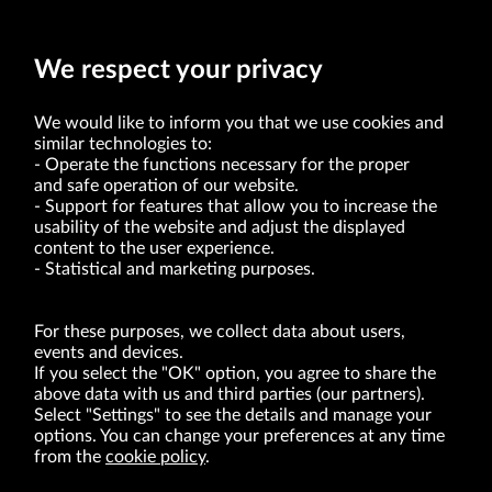
Prokurent
We respect your privacy
We would like to inform you that we use cookies and
similar technologies to:
Operate the functions necessary for the proper
and safe operation of our website.
Support for features that allow you to increase the
usability of the website and adjust the displayed
VRG S.A. | 10 Pilotów Street | 31-462 Kraków
Tax Identification Number: 675-000-03-61
content to the user experience.
District Court for Kraków-Śródmieście in Kraków
Statistical and marketing purposes.
XI Economic Department of the National Court Register number 0000047082
Authorized share capital in the amount of PLN 49,122,108.00, fully paid-up.
VRG S.A. declares that it holds a status of the large entrepreneur within the meaning
of act of 8.03.2013 on combating excessive late payment in commercial transactions
For these purposes, we collect data about users,
(Journal of Laws of 2019, item 118 as amended).
events and devices.
If you select the "OK" option, you agree to share the
above data with us and third parties (our partners).
ABOUT US
Select "Settings" to see the details and manage your
options. You can change your preferences at any time
BRANDS
from the
cookie policy
.
FOR INVESTORS