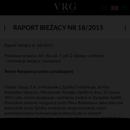
RAPORT BIEŻĄCY NR 18/2015
Raport bieżący nr 18/2015
Podstawa prawna: Art. 56 ust. 1 pkt 2 Ustawy o ofercie
- informacje bieżące i okresowe
Temat: Rezygnacja osoby zarządzającej
Vistula Group S.A. w Krakowie („Spółka”) informuje, że Pan
Radosław Jakociuk, Wiceprezes Zarządu Spółki w dniu 31 marca
2015 roku złożył rezygnację z pełnienia funkcji w Zarządzie Spółki.
Powodem złożenia rezygnacji przez Pana Radosława Jakociuka jest
dokonanie przez Spółkę wniesienia zorganizowanej części
przedsiębiorstwa funkcjonującej dotychczas w ramach
przedsiębiorstwa Spółki jako Jednostka Organizacyjna W.KRUK do
spółki zależnej W.KRUK S.A. z siedzibą w Krakowie, w której Pan
Radosław Jakociuk pełni obecnie funkcję Prezesa Zarządu.