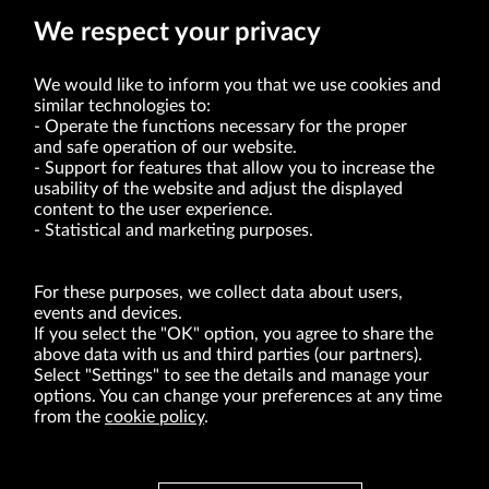
We respect your privacy
We would like to inform you that we use cookies and
similar technologies to:
Operate the functions necessary for the proper
and safe operation of our website.
Support for features that allow you to increase the
usability of the website and adjust the displayed
VRG S.A. | 10 Pilotów Street | 31-462 Kraków
Tax Identification Number: 675-000-03-61
content to the user experience.
District Court for Kraków-Śródmieście in Kraków
Statistical and marketing purposes.
XI Economic Department of the National Court Register number 0000047082
Authorized share capital in the amount of PLN 49,122,108.00, fully paid-up.
VRG S.A. declares that it holds a status of the large entrepreneur within the meaning
of act of 8.03.2013 on combating excessive late payment in commercial transactions
For these purposes, we collect data about users,
(Journal of Laws of 2019, item 118 as amended).
events and devices.
If you select the "OK" option, you agree to share the
above data with us and third parties (our partners).
ABOUT US
Select "Settings" to see the details and manage your
options. You can change your preferences at any time
BRANDS
from the
cookie policy
.
FOR INVESTORS
PRESS OFFICE