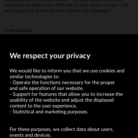
segmencie wyniosła około 75,0 mln zł i była wyższa o około 7,5%
od osiągniętych w analogicznym okresie roku ubiegłego.
Erwin Bakalarz
Prokurent
We respect your privacy
We would like to inform you that we use cookies and
similar technologies to:
Operate the functions necessary for the proper
and safe operation of our website.
Support for features that allow you to increase the
usability of the website and adjust the displayed
VRG S.A. | 10 Pilotów Street | 31-462 Kraków
Tax Identification Number: 675-000-03-61
content to the user experience.
District Court for Kraków-Śródmieście in Kraków
Statistical and marketing purposes.
XI Economic Department of the National Court Register number 0000047082
Authorized share capital in the amount of PLN 49,122,108.00, fully paid-up.
VRG S.A. declares that it holds a status of the large entrepreneur within the meaning
of act of 8.03.2013 on combating excessive late payment in commercial transactions
For these purposes, we collect data about users,
(Journal of Laws of 2019, item 118 as amended).
events and devices.