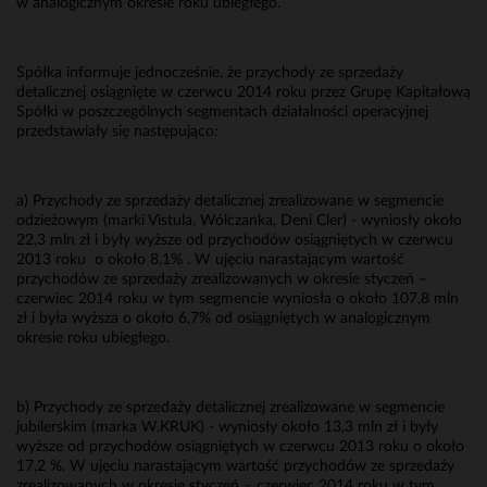
w analogicznym okresie roku ubiegłego.
Spółka informuje jednocześnie, że przychody ze sprzedaży
detalicznej osiągnięte w czerwcu 2014 roku przez Grupę Kapitałową
Spółki w poszczególnych segmentach działalności operacyjnej
przedstawiały się następująco:
a) Przychody ze sprzedaży detalicznej zrealizowane w segmencie
odzieżowym (marki Vistula, Wólczanka, Deni Cler) - wyniosły około
22,3 mln zł i były wyższe od przychodów osiągniętych w czerwcu
2013 roku o około 8,1% . W ujęciu narastającym wartość
przychodów ze sprzedaży zrealizowanych w okresie styczeń –
czerwiec 2014 roku w tym segmencie wyniosła o około 107,8 mln
zł i była wyższa o około 6,7% od osiągniętych w analogicznym
okresie roku ubiegłego.
b) Przychody ze sprzedaży detalicznej zrealizowane w segmencie
jubilerskim (marka W.KRUK) - wyniosły około 13,3 mln zł i były
wyższe od przychodów osiągniętych w czerwcu 2013 roku o około
17,2 %. W ujęciu narastającym wartość przychodów ze sprzedaży
zrealizowanych w okresie styczeń – czerwiec 2014 roku w tym