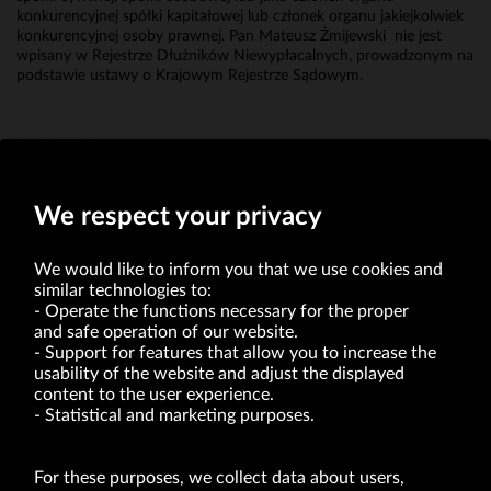
konkurencyjnej spółki kapitałowej lub członek organu jakiejkolwiek
konkurencyjnej osoby prawnej. Pan Mateusz Żmijewski nie jest
wpisany w Rejestrze Dłużników Niewypłacalnych, prowadzonym na
podstawie ustawy o Krajowym Rejestrze Sądowym.
Erwin Bakalarz
Prokurent
We respect your privacy
We would like to inform you that we use cookies and
similar technologies to:
Operate the functions necessary for the proper
and safe operation of our website.
Support for features that allow you to increase the
usability of the website and adjust the displayed
VRG S.A. | 10 Pilotów Street | 31-462 Kraków
Tax Identification Number: 675-000-03-61
content to the user experience.
District Court for Kraków-Śródmieście in Kraków
Statistical and marketing purposes.
XI Economic Department of the National Court Register number 0000047082
Authorized share capital in the amount of PLN 49,122,108.00, fully paid-up.
VRG S.A. declares that it holds a status of the large entrepreneur within the meaning
of act of 8.03.2013 on combating excessive late payment in commercial transactions
For these purposes, we collect data about users,
(Journal of Laws of 2019, item 118 as amended).