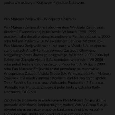
podstawie ustawy o Krajowym Rejestrze Sądowym.
Pan Mateusz Żmijewski - Wiceprezes Zarządu
Pan Mateusz Żmijewski jest absolwentem Wydziału Zarządzania
Akademii Ekonomicznej w Krakowie. W latach 1998–1999
pracował jako doradca ubezpieczeniowy w Rentier s.c., zaś w 2000
roku był analitykiem w BTW Investment Services. W 2000 roku
Pan Mateusz Żmijewski rozpoczął pracę w Vistula S.A. kolejno na
stanowiskach Analityka Finansowego, Zastępcy Głównego
Księgowego oraz Głównego Księgowego. W latach 2003–2006 był
Członkiem Zarządu Vistula S.A., natomiast w okresie I–VII 2008
roku pełnił funkcję Członka Zarządu Reporter S.A. W lipcu 2008
roku Pan Mateusz Żmijewski został powołany na stanowisko
Wiceprezesa Zarządu Vistula Group S.A. W przeszłości Pan Mateusz
Żmijewski był między innymi członkiem Rad Nadzorczych spółek
Trend Fashion Sp. z o.o. oraz Wólczanka Production 3 Sp. z o.o.
Ponadto Pan Mateusz Żmijewski pełni funkcję Członka Rady
Nadzorczej DCG S.A.
Zgodnie ze złożonym oświadczeniem Pan Mateusz Żmijewski nie
prowadzi działalności konkurencyjnej wobec Vistula Group S.A. jak
również nie uczestniczy w spółce konkurencyjnej jako wspólnik
spółki cywilnej, spółki osobowej lub jako członek organu