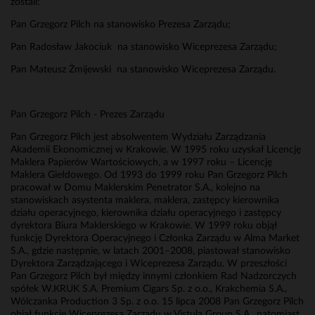
zostali:
Pan Grzegorz Pilch na stanowisko Prezesa Zarządu;
Pan Radosław Jakociuk na stanowisko Wiceprezesa Zarządu;
Pan Mateusz Żmijewski na stanowisko Wiceprezesa Zarządu.
Pan Grzegorz Pilch - Prezes Zarządu
Pan Grzegorz Pilch jest absolwentem Wydziału Zarządzania
Akademii Ekonomicznej w Krakowie. W 1995 roku uzyskał Licencję
Maklera Papierów Wartościowych, a w 1997 roku – Licencję
Maklera Giełdowego. Od 1993 do 1999 roku Pan Grzegorz Pilch
pracował w Domu Maklerskim Penetrator S.A., kolejno na
stanowiskach asystenta maklera, maklera, zastępcy kierownika
działu operacyjnego, kierownika działu operacyjnego i zastępcy
dyrektora Biura Maklerskiego w Krakowie. W 1999 roku objął
funkcję Dyrektora Operacyjnego i Członka Zarządu w Alma Market
S.A., gdzie następnie, w latach 2001–2008, piastował stanowisko
Dyrektora Zarządzającego i Wiceprezesa Zarządu. W przeszłości
Pan Grzegorz Pilch był między innymi członkiem Rad Nadzorczych
spółek W.KRUK S.A. Premium Cigars Sp. z o.o., Krakchemia S.A.,
Wólczanka Production 3 Sp. z o.o. 15 lipca 2008 Pan Grzegorz Pilch
objął funkcję Wiceprezesa Zarządu w Vistula Group S.A., natomiast