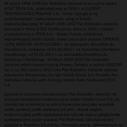
W latach 1996-1998 Pan Radosław Jakociuk pracował w spółce
AT&T TELFA S.A., przekształconej w 1996 r. w LUCENT
TECHNOLOGIES POLAND S.A. - firmie zajmującej się
projektowaniem i wykonawstwem usług w branży
telekomunikacyjnej. W latach 2000-2012 Pan Radosław Jakociuk
pracował w firmie ETOS Spółka jawna, która w 2004 r. została
przekształcona w ETOS S.A. - firmie z branży odzieżowej
reprezentującej marki odzieży street-casual pod znakami DIVERSE;
CLTN; IRIDIUM. Od 01.03.2000 r. na stanowisku Specjalisty ds.
Handlowych, następnie od 01.02.2006 r. na stanowisku Dyrektora
Handlowego, od 01.01.2011 r. na stanowisku Dyrektora ds.
Sprzedaży i Marketingu. W latach 2009-2012 Pan Radosław
Jakociuk pełnił również funkcję Prezesa Zarządu w spółce GO2TOP
Sp. z o.o. Od czerwca 2012 roku Pan Radosław Jakociuk zajmuje
stanowisko Wiceprezesa Zarządu Vistula Group S.A. Ponadto Pan
Radosław Jakociuk pełni funkcję członka Rady Nadzorczej DCG
S.A.
Zgodnie ze złożonym oświadczeniem Pan Radosław Jakociuk nie
prowadzi działalności konkurencyjnej wobec Vistula Group S.A. jak
również nie uczestniczy w spółce konkurencyjnej jako wspólnik
spółki cywilnej, spółki osobowej lub jako członek organu
konkurencyjnej spółki kapitałowej lub członek organu jakiejkolwiek
konkurencyjnej osoby prawnej. Pan Radosław Jakociuk nie jest
wpisany w Rejestrze Dłużników Niewypłacalnych, prowadzonym na