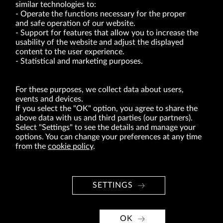
similar technologies to:
Operate the functions necessary for the proper
and safe operation of our website.
Support for features that allow you to increase the
usability of the website and adjust the displayed
VRG S.A. | 10 Pilotów Street | 31-462 Kraków
Tax Identification Number: 675-000-03-61
content to the user experience.
District Court for Kraków-Śródmieście in Kraków
Statistical and marketing purposes.
XI Economic Department of the National Court Register number 0000047082
Authorized share capital in the amount of PLN 49,122,108.00, fully paid-up.
VRG S.A. declares that it holds a status of the large entrepreneur within the meaning
of act of 8.03.2013 on combating excessive late payment in commercial transactions
For these purposes, we collect data about users,
(Journal of Laws of 2019, item 118 as amended).
events and devices.
If you select the "OK" option, you agree to share the
above data with us and third parties (our partners).
ABOUT US
Select "Settings" to see the details and manage your
options. You can change your preferences at any time
BRANDS
from the
cookie policy
.
FOR INVESTORS
PRESS OFFICE
SETTINGS
CAREER
© Copyright 2026. VRG S.A. All rights reserved.
OK