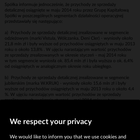
Spółka informuje jednocześnie, że przychody ze sprzedaży
detalicznej osiągnięte w maju 2014 roku przez Grupę Kapitałową
Spółki w poszczególnych segmentach działalności operacyjnej
przedstawiały się następująco:
a) Przychody ze sprzedaży detalicznej zrealizowane w segmencie
odzieżowym (marki Vistula, Wólczanka, Deni Cler) - wyniosły około
21,8 mln zł i były wyższe od przychodów osiągniętych w maju 2013
roku o około 13,8% . W ujęciu narastającym wartość przychodów
ze sprzedaży zrealizowanych w okresie styczeń - maj 2014 roku
w tym segmencie wyniosła ok. 85,4 mln zł i była wyższa o ok. 6,4%
od osiągniętych w analogicznym okresie roku ubiegłego.
b) Przychody ze sprzedaży detalicznej zrealizowane w segmencie
jubilerskim (marka W.KRUK) - wyniosły około 15,6 mln zł i były
wyższe od przychodów osiągniętych w maju 2013 roku o około 4,4
%. W ujęciu narastającym wartość przychodów ze sprzedaży
zrealizowanych w okresie styczeń – maj 2014 roku w tym
segmencie wyniosła ok. 61,7 mln zł i była wyższa o ok. 5,7% od
osiągniętych w analogicznym okresie roku ubiegłego.
We respect your privacy
We would like to inform you that we use cookies and